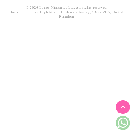
見證／傳記
© 2026 Logos Ministries Ltd. All rights reserved
ffastmall Ltd - 72 High Street, Haslemere Surrey, GU27 2LA, United
文藝／勵志
Kingdom
童書
精選影音
其他
禮品專區
得獎作品推介
暢銷榜
中文二手書
英文二手書
精選英文書
電子書