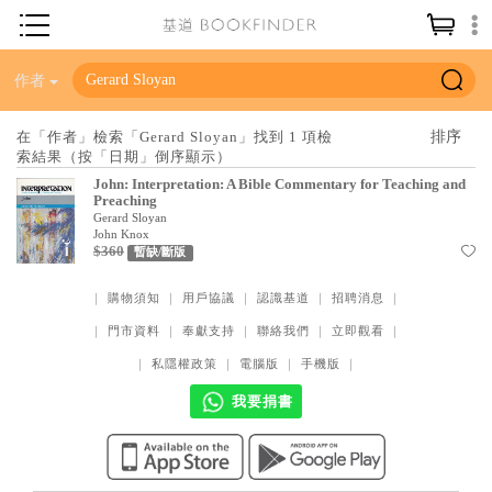
神學／教義
作者
讀經／研經
在「作者」檢索「Gerard Sloyan」找到 1 項檢
索結果（按「日期」倒序顯示）
聖經
John: Interpretation: A Bible Commentary for Teaching and
信仰入門
Preaching
Gerard Sloyan
教會歷史
John Knox
$360
暫缺/斷版
靈修／禱告
｜
購物須知
｜
用戶協議
｜
認識基道
｜
招聘消息
｜
信徒生活
｜
門市資料
｜
奉獻支持
｜
聯絡我們
｜
立即觀看
｜
教會事工
｜
私隱權政策
｜
電腦版
｜
手機版
｜
分齡牧養
我要捐書
社會／倫理
哲學／宗教比較