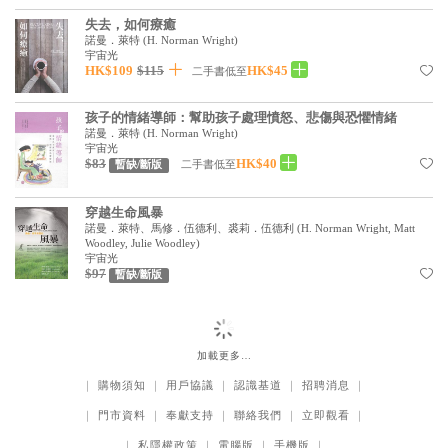
失去，如何療癒
諾曼．萊特
(
H. Norman Wright
)
宇宙光
HK$109
$115
HK$45
二手書低至
孩子的情緒導師：幫助孩子處理憤怒、悲傷與恐懼情緒
諾曼．萊特
(
H. Norman Wright
)
宇宙光
$83
HK$40
二手書低至
暫缺/斷版
穿越生命風暴
諾曼．萊特、馬修．伍德利、裘莉．伍德利
(
H. Norman Wright, Matt
Woodley, Julie Woodley
)
宇宙光
$97
暫缺/斷版
加載更多…
｜
購物須知
｜
用戶協議
｜
認識基道
｜
招聘消息
｜
｜
門市資料
｜
奉獻支持
｜
聯絡我們
｜
立即觀看
｜
｜
私隱權政策
｜
電腦版
｜
手機版
｜