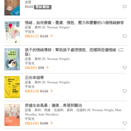
基道 Top 50
道聲
$124
暫缺/斷版
情緒，如何療癒：憂慮、憤怒、壓力和憂鬱的15個情緒解答
諾曼．萊特
(
H. Norman Wright
)
宇宙光
HK$122
$128
孩子的情緒導師：幫助孩子處理憤怒、恐懼與悲傷情緒（二
版）
諾曼．萊特
(
H. Norman Wright
)
宇宙光
HK$93
$98
正向幸福學
諾曼．萊特
(
H. Norman Wright
)
宇宙光
HK$120
$126
穿越生命風暴：傷痛，希望和醫治
諾曼．萊特、馬修．伍德利、裘莉．伍德利
(
H. Norman Wright, Matt
Woodley, Julie Woodley
)
宇宙光
HK$103
$108