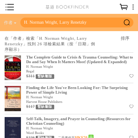
神學／教義
作者
讀經／研經
在「作者」檢索「H. Norman Wright, Larry
Renetzky」找到 26 項檢索結果（按「日期」倒
聖經
序顯示）
信仰入門
The Complete Guide to Crisis & Trauma Counseling: What to
Do and Say When It Matters Most! (Updated & Expanded)
教會歷史
H. Norman Wright
Regal
$311
暫缺/斷版
靈修／禱告
Finding the Life You've Been Looking For: The Surprising
信徒生活
Power of Simple Living
H. Norman Wright
教會事工
Harvest House Publishers
$117
暫缺/斷版
分齡牧養
Self-Talk, Imagery, and Prayer in Counseling (Resources for
社會／倫理
Christian Counseling)
H. Norman Wright
哲學／宗教比較
Word Books
$226
HK$70
二手書低至
暫缺/斷版