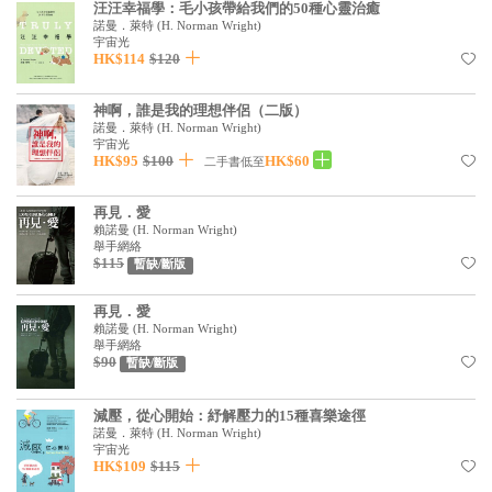
汪汪幸福學：毛小孩帶給我們的50種心靈治癒
諾曼．萊特
(
H. Norman Wright
)
宇宙光
HK$114
$120
神啊，誰是我的理想伴侶（二版）
諾曼．萊特
(
H. Norman Wright
)
宇宙光
HK$95
$100
HK$60
二手書低至
再見．愛
賴諾曼
(
H. Norman Wright
)
舉手網絡
$115
暫缺/斷版
再見．愛
賴諾曼
(
H. Norman Wright
)
舉手網絡
$90
暫缺/斷版
減壓，從心開始：紓解壓力的15種喜樂途徑
諾曼．萊特
(
H. Norman Wright
)
宇宙光
HK$109
$115