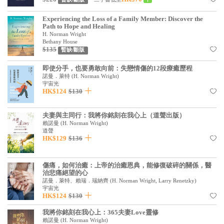
見證／傳記
Experiencing the Loss of a Family Member: Discover the
Path to Hope and Healing
文藝／勵志
H. Norman Wright
Bethany House
童書
$135
暫缺/斷版
精選影音
即使分手，也要勇敢向前：失戀情傷的12段療癒歷程
諾曼．萊特
(
H. Norman Wright
)
其他
宇宙光
HK$124
$130
禮品專區
夫妻與主同行：我將你銘刻在我心上（道聲出版）
得獎作品推介
賴諾曼
(
H. Norman Wright
)
道聲
暢銷榜
HK$129
$136
中文二手書
傷痛，如何治癒：上帝的治癒恩典，能修復破碎的關係，醫
英文二手書
治悲痛絕望的心
諾曼．萊特、賴瑞．瑞納齊
(
H. Norman Wright, Larry Renetzky
)
宇宙光
精選英文書
HK$124
$130
電子書
我將你銘刻在我心上：365夫妻Love靈修
賴諾曼
(
H. Norman Wright
)