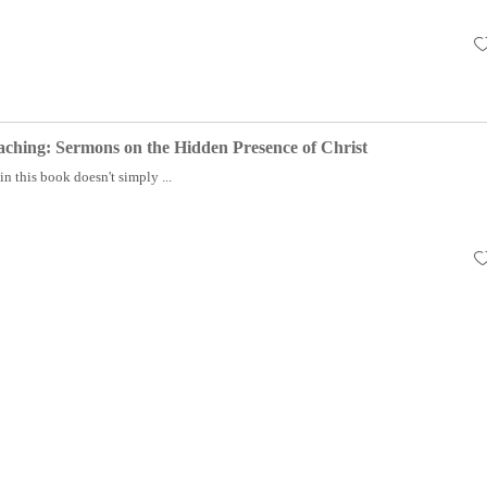
ching: Sermons on the Hidden Presence of Christ
n this book doesn't simply ...