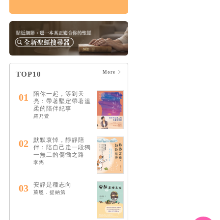
情緒，如何療癒：憂
慮、憤怒、壓力和憂
鬱的15個情緒解答
HK$122
$128
More
TOP10
陪你一起，等到天
01
亮：帶著堅定帶著溫
柔的陪伴紀事
羅乃萱
默默哀悼，靜靜陪
02
伴：陪自己走一段獨
一無二的傷慟之路
李雋
安靜是種志向
03
萊恩．提納第