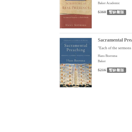
Baker Academic
$360
暫缺/斷版
Sacramental Prea
"Each of the sermons i
Hans Boersma
Baker
$216
暫缺/斷版