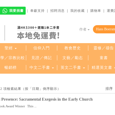
我要捐書
｜
奉獻支持
｜
招聘消息
｜
我的收藏
｜
購物車
｜
運費
滿HK$300＋選購1本二手書
作者
本地免運費!
聖經
信仰入門
教會歷史
靈修／禱告
哲學／宗教比較
見證／傳記
文藝／勵志
童書
暢銷榜
中文二手書
英文二手書
精選英文書
找到 2 項檢索結果（按「日期」倒序顯示）
l Presence: Sacramental Exegesis in the Early Church
ook Award Winner This ...