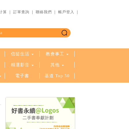
計算
｜
訂單查詢
｜
聯絡我們
｜
帳戶登入
｜
信徒生活
教會事工
精選影音
其他
電子書
基道 Top 50