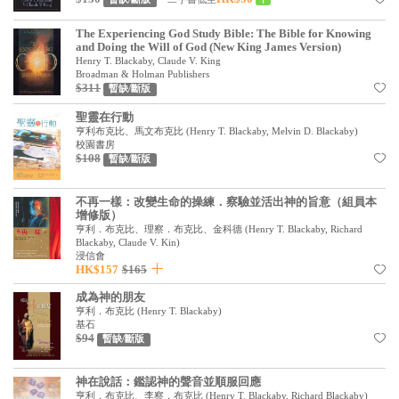
見證／傳記
The Experiencing God Study Bible: The Bible for Knowing
and Doing the Will of God (New King James Version)
文藝／勵志
Henry T. Blackaby, Claude V. King
Broadman & Holman Publishers
童書
$311
暫缺/斷版
精選影音
聖靈在行動
亨利布克比、馬文布克比
(
Henry T. Blackaby, Melvin D. Blackaby
)
其他
校園書房
$108
暫缺/斷版
禮品專區
不再一樣：改變生命的操練．察驗並活出神的旨意（組員本
得獎作品推介
增修版）
亨利．布克比、理察．布克比、金科德
(
Henry T. Blackaby, Richard
暢銷榜
Blackaby, Claude V. Kin
)
浸信會
HK$157
$165
中文二手書
成為神的朋友
英文二手書
亨利．布克比
(
Henry T. Blackaby
)
基石
精選英文書
$94
暫缺/斷版
電子書
神在說話：鑑認神的聲音並順服回應
亨利．布克比、李察．布克比
(
Henry T. Blackaby, Richard Blackaby
)