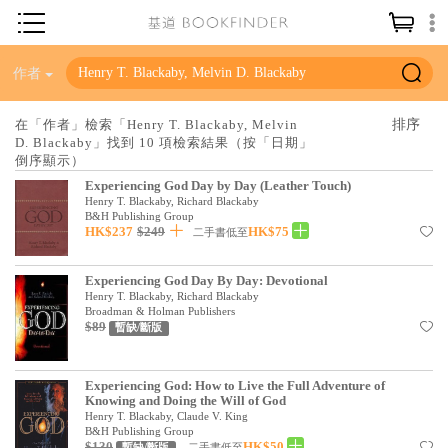
神學／教義
作者
讀經／研經
在「作者」檢索「Henry T. Blackaby, Melvin
D. Blackaby」找到 10 項檢索結果（按「日期」
聖經
倒序顯示）
信仰入門
Experiencing God Day by Day (Leather Touch)
Henry T. Blackaby, Richard Blackaby
教會歷史
B&H Publishing Group
HK$237
$249
HK$75
二手書低至
靈修／禱告
Experiencing God Day By Day: Devotional
信徒生活
Henry T. Blackaby, Richard Blackaby
Broadman & Holman Publishers
教會事工
$89
暫缺/斷版
分齡牧養
Experiencing God: How to Live the Full Adventure of
社會／倫理
Knowing and Doing the Will of God
Henry T. Blackaby, Claude V. King
哲學／宗教比較
B&H Publishing Group
$130
HK$50
二手書低至
暫缺/斷版