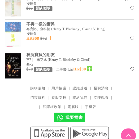
基道 Top 50
浸信會
$65
暫缺/斷版
不再一樣的奮興
布克比、金科德
(
Henry T. Blackaby , Claude V. King
)
浸信會
HK$68
$72
神所寶貝的朋友
亨利．布克比
(
Henry T. Blackaby & Claud
)
基石
$70
HK$30
二手書低至
暫缺/斷版
｜
購物須知
｜
用戶協議
｜
認識基道
｜
招聘消息
｜
｜
門市資料
｜
奉獻支持
｜
聯絡我們
｜
立即觀看
｜
｜
私隱權政策
｜
電腦版
｜
手機版
｜
我要捐書