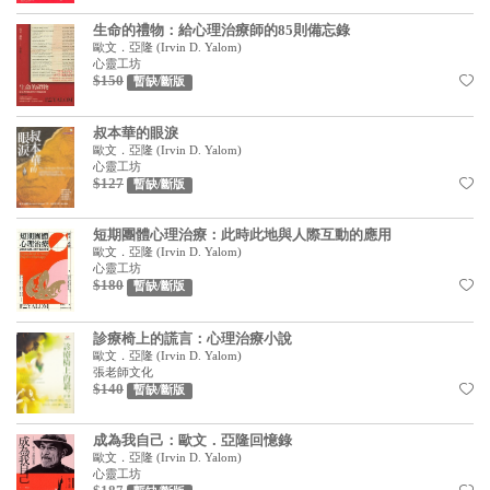
見證／傳記
生命的禮物：給心理治療師的85則備忘錄
歐文．亞隆
(
Irvin D. Yalom
)
文藝／勵志
心靈工坊
$150
暫缺/斷版
童書
叔本華的眼淚
精選影音
歐文．亞隆
(
Irvin D. Yalom
)
心靈工坊
其他
$127
暫缺/斷版
禮品專區
短期團體心理治療：此時此地與人際互動的應用
歐文．亞隆
(
Irvin D. Yalom
)
得獎作品推介
心靈工坊
$180
暫缺/斷版
暢銷榜
中文二手書
診療椅上的謊言：心理治療小說
歐文．亞隆
(
Irvin D. Yalom
)
張老師文化
英文二手書
$140
暫缺/斷版
精選英文書
成為我自己：歐文．亞隆回憶錄
電子書
歐文．亞隆
(
Irvin D. Yalom
)
心靈工坊