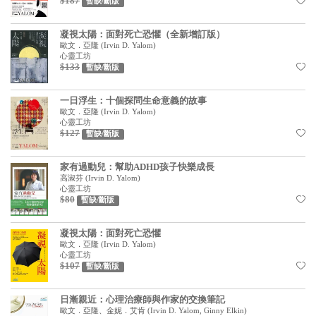
$187
基道 Top 50
暫缺/斷版
凝視太陽：面對死亡恐懼（全新增訂版）
歐文．亞隆
(
Irvin D. Yalom
)
心靈工坊
$133
暫缺/斷版
一日浮生：十個探問生命意義的故事
歐文．亞隆
(
Irvin D. Yalom
)
心靈工坊
$127
暫缺/斷版
家有過動兒：幫助ADHD孩子快樂成長
高淑芬
(
Irvin D. Yalom
)
心靈工坊
$80
暫缺/斷版
凝視太陽：面對死亡恐懼
歐文．亞隆
(
Irvin D. Yalom
)
心靈工坊
$107
暫缺/斷版
日漸親近：心理治療師與作家的交換筆記
歐文．亞隆、金妮．艾肯
(
Irvin D. Yalom, Ginny Elkin
)