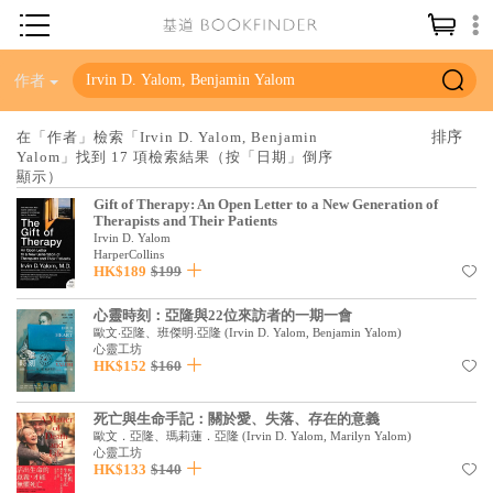
神學／教義
作者
讀經／研經
在「作者」檢索「Irvin D. Yalom, Benjamin
Yalom」找到 17 項檢索結果（按「日期」倒序
聖經
顯示）
信仰入門
Gift of Therapy: An Open Letter to a New Generation of
Therapists and Their Patients
教會歷史
Irvin D. Yalom
HarperCollins
HK$189
$199
靈修／禱告
心靈時刻：亞隆與22位來訪者的一期一會
信徒生活
歐文‧亞隆、班傑明‧亞隆
(
Irvin D. Yalom, Benjamin Yalom
)
心靈工坊
教會事工
HK$152
$160
分齡牧養
死亡與生命手記：關於愛、失落、存在的意義
社會／倫理
歐文．亞隆、瑪莉蓮．亞隆
(
Irvin D. Yalom, Marilyn Yalom
)
心靈工坊
HK$133
$140
哲學／宗教比較