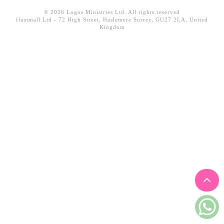
見證／傳記
© 2026 Logos Ministries Ltd. All rights reserved
ffastmall Ltd - 72 High Street, Haslemere Surrey, GU27 2LA, United
文藝／勵志
Kingdom
童書
精選影音
其他
禮品專區
得獎作品推介
暢銷榜
中文二手書
英文二手書
精選英文書
電子書