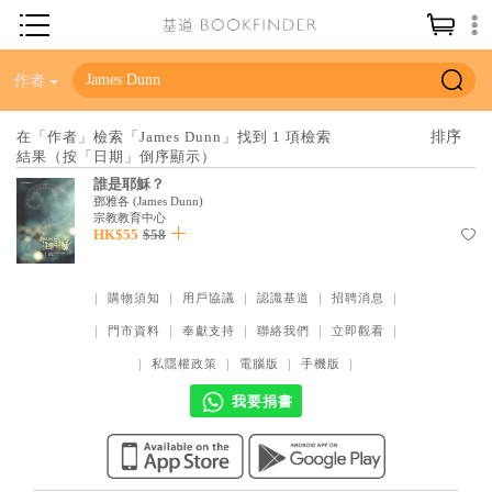
神學／教義
作者
讀經／研經
在「作者」檢索「James Dunn」找到 1 項檢索
結果（按「日期」倒序顯示）
聖經
誰是耶穌？
信仰入門
鄧雅各
(
James Dunn
)
宗教教育中心
HK$55
$58
教會歷史
靈修／禱告
｜
購物須知
｜
用戶協議
｜
認識基道
｜
招聘消息
｜
信徒生活
｜
門市資料
｜
奉獻支持
｜
聯絡我們
｜
立即觀看
｜
教會事工
｜
私隱權政策
｜
電腦版
｜
手機版
｜
分齡牧養
我要捐書
社會／倫理
哲學／宗教比較