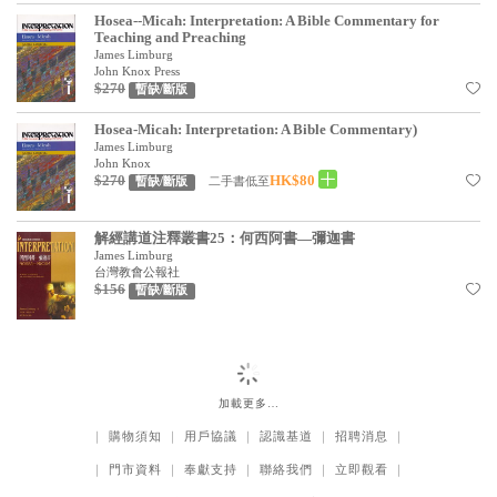
Hosea--Micah: Interpretation: A Bible Commentary for
見證／傳記
Teaching and Preaching
James Limburg
文藝／勵志
John Knox Press
$270
暫缺/斷版
童書
Hosea-Micah: Interpretation: A Bible Commentary)
精選影音
James Limburg
John Knox
$270
HK$80
其他
二手書低至
暫缺/斷版
禮品專區
解經講道注釋叢書25：何西阿書—彌迦書
James Limburg
得獎作品推介
台灣教會公報社
$156
暫缺/斷版
暢銷榜
中文二手書
英文二手書
加載更多…
精選英文書
｜
購物須知
｜
用戶協議
｜
認識基道
｜
招聘消息
｜
電子書
｜
門市資料
｜
奉獻支持
｜
聯絡我們
｜
立即觀看
｜