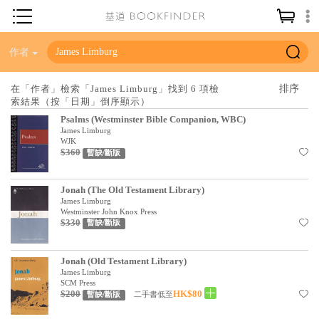
神學／教義
作者
讀經／研經
在「作者」檢索「James Limburg」找到 6 項檢
索結果（按「日期」倒序顯示）
聖經
Psalms (Westminster Bible Companion, WBC)
信仰入門
James Limburg
WJK
$360
教會歷史
暫缺/斷版
靈修／禱告
Jonah (The Old Testament Library)
James Limburg
信徒生活
Westminster John Knox Press
$330
暫缺/斷版
教會事工
分齡牧養
Jonah (Old Testament Library)
James Limburg
社會／倫理
SCM Press
$200
HK$80
二手書低至
暫缺/斷版
哲學／宗教比較