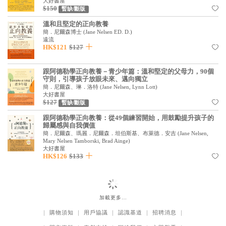
基道 Top 50
大好書屋
$150
暫缺/斷版
溫和且堅定的正向教養
簡．尼爾森博士
(
Jane Nelsen ED. D.
)
遠流
HK$121
$127
跟阿德勒學正向教養－青少年篇：溫和堅定的父母力，90個
守則，引導孩子放眼未來、邁向獨立
簡．尼爾森、琳．洛特
(
Jane Nelsen, Lynn Lott
)
大好書屋
$127
暫缺/斷版
跟阿德勒學正向教養：從49個練習開始，用鼓勵提升孩子的
歸屬感與自我價值
簡．尼爾森、瑪麗．尼爾森．坦伯斯基、布萊德．安吉
(
Jane Nelsen,
Mary Nelsen Tamborski, Brad Ainge
)
大好書屋
HK$126
$133
加載更多…
｜
購物須知
｜
用戶協議
｜
認識基道
｜
招聘消息
｜