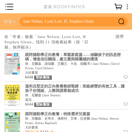
神學／教義
作者
讀經／研經
在「作者」檢索「Jane Nelsen, Lynn Lott, H.
Stephen Glenn」找到 11 項檢索結果（按「日
聖經
期」倒序顯示）
信仰入門
跟阿德勒學正向教養：單親家庭篇——傾聽孩子的訊息密
碼，增進信任關係，建立愛與歸屬感的環境
教會歷史
簡．尼爾森、謝瑞爾．艾爾文、卡洛．德爾澤
(
Jane Nelsen, Cheryl
Erwin, Carol Delzer
)
大好書屋
靈修／禱告
$150
暫缺/斷版
信徒生活
溫和且堅定的正向教養教師聖經：班級經營的有效工具，讓
孩子在情緒、人際與課業都成功
教會事工
簡．尼爾森
(
Jane Nelsen
)
遠流
$133
暫缺/斷版
分齡牧養
跟阿德勒學正向教養：特殊需求兒童篇
社會／倫理
簡．尼爾森、史蒂夫．佛斯特、艾琳．拉斐爾
(
Jane Nelsen, Steven
Foster, Arlene Raphael
)
哲學／宗教比較
大好書屋
HK$126
$133