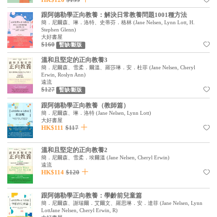
見證／傳記
跟阿德勒學正向教養：解決日常教養問題1001種方法
簡．尼爾森、琳．洛特、史蒂芬．格林
(
Jane Nelsen, Lynn Lott, H.
文藝／勵志
Stephen Glenn
)
大好書屋
童書
$160
暫缺/斷版
溫和且堅定的正向教養3
精選影音
簡．尼爾森、雪柔．爾溫、羅莎琳．安．杜菲
(
Jane Nelsen, Cheryl
Erwin, Roslyn Ann
)
其他
遠流
$127
暫缺/斷版
禮品專區
跟阿德勒學正向教養（教師篇）
得獎作品推介
簡．尼爾森、琳．洛特
(
Jane Nelsen, Lynn Lott
)
大好書屋
HK$111
$117
暢銷榜
中文二手書
溫和且堅定的正向教養2
簡．尼爾森、雪柔．埃爾溫
(
Jane Nelsen, Cheryl Erwin
)
遠流
英文二手書
HK$114
$120
精選英文書
跟阿德勒學正向教養：學齡前兒童篇
電子書
簡．尼爾森、謝瑞爾．艾爾文、羅思琳．安．達菲
(
Jane Nelsen, Lynn
LottJane Nelsen, Cheryl Erwin, R
)