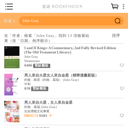
神學／教義
作者
讀經／研經
在「作者」檢索「John Gray」找到 13 項檢索結
果（按「日期」倒序顯示）
聖經
I and II Kings: A Commentary, 2nd Fully Revised Edition
信仰入門
(The Old Testament Library)
John Gray
教會歷史
Westminster
$406
暫缺/斷版
靈修／禱告
男人來自火星女人來自金星（精華漫畫新版）
約翰．格雷（約翰．葛瑞）
(
John Gray
)
信徒生活
中和
$78
暫缺/斷版
教會事工
男人來自火星，女人來自金星
分齡牧養
約翰．葛瑞
(
John Gray
)
生命潛能文化事業
社會／倫理
HK$174
$183
哲學／宗教比較