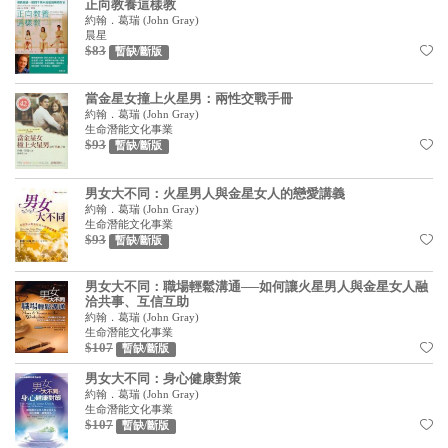
正向教養這樣教
見證／傳記
約翰．葛瑞
(
John Gray
)
晨星
$83
暫缺/斷版
文藝／勵志
童書
當金星女撞上火星男：兩性交戰手冊
約翰．葛瑞
(
John Gray
)
精選影音
生命潛能文化事業
$93
暫缺/斷版
其他
男女大不同：火星男人與金星女人的戀愛講義
禮品專區
約翰．葛瑞
(
John Gray
)
生命潛能文化事業
得獎作品推介
$93
暫缺/斷版
暢銷榜
男女大不同：職場輕鬆溝通──如何讓火星男人與金星女人融
洽共事、互信互助
中文二手書
約翰．葛瑞
(
John Gray
)
生命潛能文化事業
英文二手書
$107
暫缺/斷版
精選英文書
男女大不同：身心健康對策
約翰．葛瑞
(
John Gray
)
生命潛能文化事業
電子書
$107
暫缺/斷版