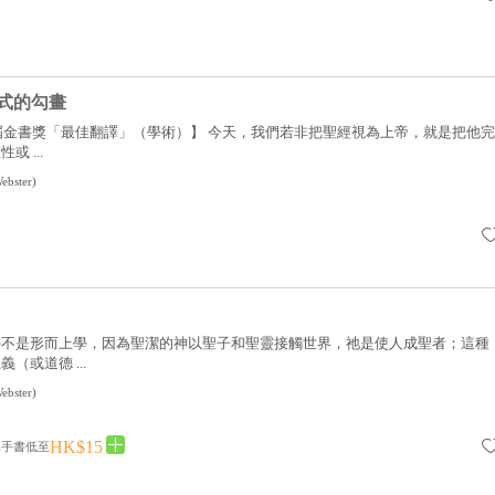
式的勾畫
五屆金書獎「最佳翻譯」（學術）】 今天，我們若非把聖經視為上帝，就是把他完
 ...
ebster
)
學不是形而上學，因為聖潔的神以聖子和聖靈接觸世界，祂是使人成聖者；這種
（或道德 ...
ebster
)
HK$15
二手書低至