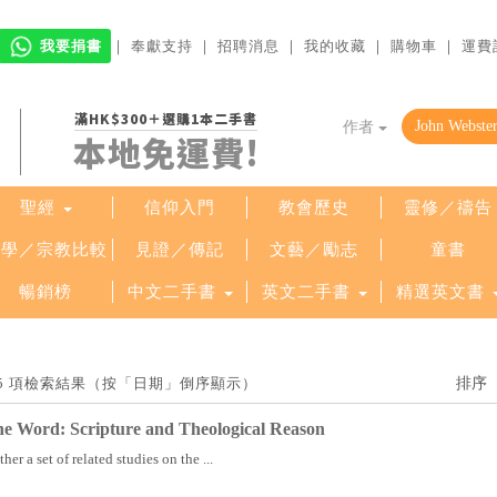
我要捐書
｜
奉獻支持
｜
招聘消息
｜
我的收藏
｜
購物車
｜
運費
滿HK$300＋選購1本二手書
作者
本地免運費!
聖經
信仰入門
教會歷史
靈修／禱告
哲學／宗教比較
見證／傳記
文藝／勵志
童書
暢銷榜
中文二手書
英文二手書
精選英文書
找到 5 項檢索結果（按「日期」倒序顯示）
he Word: Scripture and Theological Reason
er a set of related studies on the ...