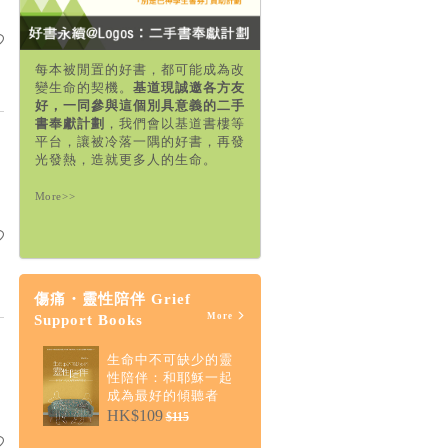
每本被閒置的好書，都可能成為改
變生命的契機。
基道現誠邀各方友
好，一同參與這個別具意義的二手
書奉獻計劃
，我們會以基道書樓等
平台，讓被冷落一隅的好書，再發
光發熱，造就更多人的生命。
More>>
傷痛・靈性陪伴 Grief
More
Support Books
生命中不可缺少的靈
性陪伴：和耶穌一起
成為最好的傾聽者
HK$109
$115