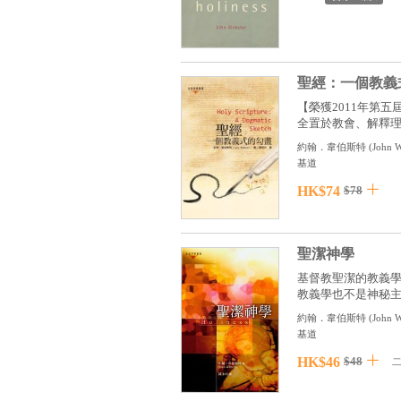
聖經：一個教義
【榮獲2011年第
全置於教會、解釋理性或
約翰．韋伯斯特
(
John W
基道
HK$74
$78
聖潔神學
基督教聖潔的教義
教義學也不是神秘主義
約翰．韋伯斯特
(
John W
基道
HK$46
$48