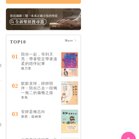
More
TOP10
陪你一起，等到天
01
亮：帶著堅定帶著溫
柔的陪伴紀事
羅乃萱
默默哀悼，靜靜陪
02
伴：陪自己走一段獨
一無二的傷慟之路
李雋
安靜是種志向
03
萊恩．提納第