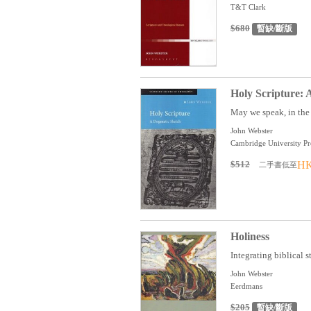
T&T Clark
$680
暫缺/斷版
Holy Scripture: 
May we speak, in the 
John Webster
Cambridge University Pr
$512
HK
二手書低至
Holiness
Integrating biblical s
John Webster
Eerdmans
$205
暫缺/斷版