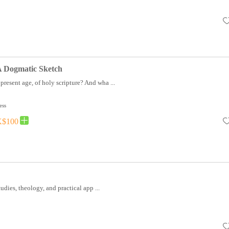
A Dogmatic Sketch
present age, of holy scripture? And wha ...
ess
$100
tudies, theology, and practical app ...