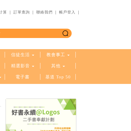
計算
｜
訂單查詢
｜
聯絡我們
｜
帳戶登入
｜
信徒生活
教會事工
精選影音
其他
電子書
基道 Top 50