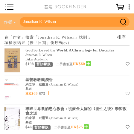
神學／教義
作者
讀經／研經
在「作者」檢索「Jonathan R. Wilson」找到 3
項檢索結果（按「日期」倒序顯示）
聖經
God So Loved the World: A Christology for Disciples
信仰入門
Jonathan R. Wilson
Baker Academic
$198
HK$60
教會歷史
二手書低至
暫缺/斷版
靈修／禱告
基督教教義淺析
約拿單．威爾遜
(
Jonathan R. Wilson
)
信徒生活
基道
HK$69
$73
教會事工
分齡牧養
破碎世界裏的忠心教會：從麥金太爾的《德性之後》學習教
會之道
社會／倫理
約拿單．威爾遜
(
Jonathan R. Wilson
)
基道
$48
HK$25
二手書低至
暫缺/斷版
哲學／宗教比較