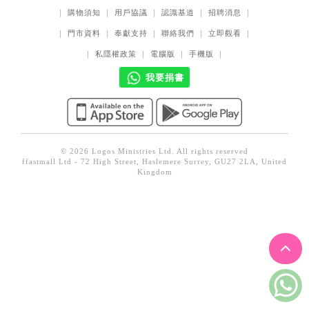
見證／傳記
｜
購物須知
｜
用戶協議
｜
認識基道
｜
招聘消息
｜
｜
門市資料
｜
奉獻支持
｜
聯絡我們
｜
立即觀看
｜
文藝／勵志
｜
私隱權政策
｜
電腦版
｜
手機版
｜
童書
我要捐書
精選影音
其他
禮品專區
© 2026 Logos Ministries Ltd. All rights reserved
得獎作品推介
ffastmall Ltd - 72 High Street, Haslemere Surrey, GU27 2LA, United
Kingdom
暢銷榜
中文二手書
英文二手書
精選英文書
電子書