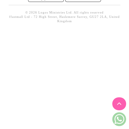
見證／傳記
© 2026 Logos Ministries Ltd. All rights reserved
文藝／勵志
ffastmall Ltd - 72 High Street, Haslemere Surrey, GU27 2LA, United
Kingdom
童書
精選影音
其他
禮品專區
得獎作品推介
暢銷榜
中文二手書
英文二手書
精選英文書
電子書