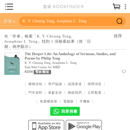
神學／教義
作者
讀經／研經
在「作者」檢索「K. Y. Cheung Teng,
Josephine L. Teng」找到 1 項檢索結果（按「日
聖經
期」倒序顯示）
信仰入門
The Deeper Life: An Anthology of Sermons, Studies, and
Poems by Philip Teng
教會歷史
K. Y. Cheung Teng, Josephine L. Teng
East-West Center for MRD
$234
暫缺/斷版
靈修／禱告
信徒生活
｜
購物須知
｜
用戶協議
｜
認識基道
｜
招聘消息
｜
｜
門市資料
｜
奉獻支持
｜
聯絡我們
｜
立即觀看
｜
教會事工
｜
私隱權政策
｜
電腦版
｜
手機版
｜
分齡牧養
我要捐書
社會／倫理
哲學／宗教比較