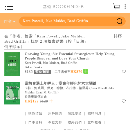
神學／教義
作者
讀經／研經
在「作者」檢索「Kara Powell, Jake Mulder,
Brad Griffin」找到 2 項檢索結果（按「日期」
聖經
倒序顯示）
信仰入門
Growing Young: Six Essential Strategies to Help Young
People Discover and Love Your Church
教會歷史
Kara Powell, Jake Mulder, Brad Griffin
Baker Books
$135
HK$70
二手書低至
暫缺/斷版
靈修／禱告
信徒生活
當教會遇上年輕人：堂會年輕化的六大關鍵
卡拉．鮑威爾、傑克．穆德、布拉德．格里芬
(
Kara Powell, Jake
Mulder, Brad M. Griffin
)
教會事工
香港學園傳道會
HK$122
$128
分齡牧養
｜
購物須知
｜
用戶協議
｜
認識基道
｜
招聘消息
｜
社會／倫理
｜
門市資料
｜
奉獻支持
｜
聯絡我們
｜
立即觀看
｜
哲學／宗教比較