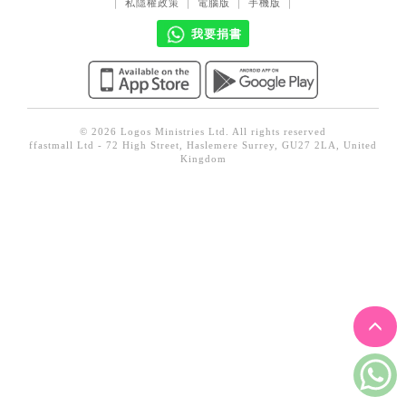
｜
私隱權政策
｜
電腦版
｜
手機版
｜
見證／傳記
我要捐書
文藝／勵志
童書
精選影音
© 2026 Logos Ministries Ltd. All rights reserved
ffastmall Ltd - 72 High Street, Haslemere Surrey, GU27 2LA, United
其他
Kingdom
禮品專區
得獎作品推介
暢銷榜
中文二手書
英文二手書
精選英文書
電子書