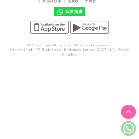
｜
私隱權政策
｜
電腦版
｜
手機版
｜
見證／傳記
我要捐書
文藝／勵志
童書
精選影音
© 2026 Logos Ministries Ltd. All rights reserved
ffastmall Ltd - 72 High Street, Haslemere Surrey, GU27 2LA, United
其他
Kingdom
禮品專區
得獎作品推介
暢銷榜
中文二手書
英文二手書
精選英文書
電子書