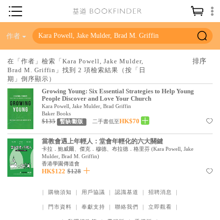
神學／教義
作者
讀經／研經
在「作者」檢索「Kara Powell, Jake Mulder,
Brad M. Griffin」找到 2 項檢索結果（按「日
聖經
期」倒序顯示）
信仰入門
Growing Young: Six Essential Strategies to Help Young
People Discover and Love Your Church
教會歷史
Kara Powell, Jake Mulder, Brad Griffin
Baker Books
$135
HK$70
二手書低至
暫缺/斷版
靈修／禱告
信徒生活
當教會遇上年輕人：堂會年輕化的六大關鍵
卡拉．鮑威爾、傑克．穆德、布拉德．格里芬
(
Kara Powell, Jake
Mulder, Brad M. Griffin
)
教會事工
香港學園傳道會
HK$122
$128
分齡牧養
｜
購物須知
｜
用戶協議
｜
認識基道
｜
招聘消息
｜
社會／倫理
｜
門市資料
｜
奉獻支持
｜
聯絡我們
｜
立即觀看
｜
哲學／宗教比較