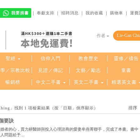
我要捐書
｜
奉獻支持
｜
招聘消息
｜
我的收藏
｜
購物車
｜
運費
滿HK$300＋選購1本二手書
作者
本地免運費!
聖經
信仰入門
教會歷史
靈修／禱告
哲學／宗教比較
見證／傳記
文藝／勵志
童書
暢銷榜
中文二手書
英文二手書
精選英文書
ien-Ching」找到 1 項檢索結果（按「日期」倒序顯示）
個要訣
已婚者的心，賈力耕醫師與投入心理諮商的愛妻牟燕菁聯手，完成了本書。書中
問題給予 ...