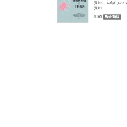
賈力耕、牟燕菁
(
Lie-Ga
賈力耕
$105
暫缺/斷版