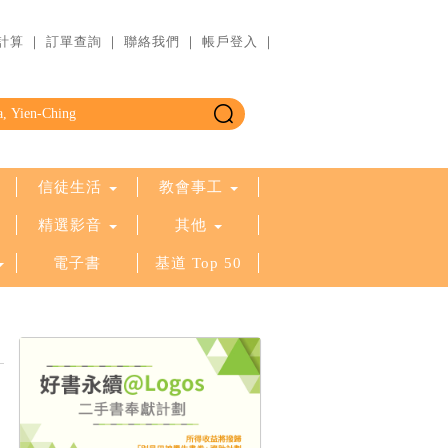
計算
｜
訂單查詢
｜
聯絡我們
｜
帳戶登入
｜
信徒生活
教會事工
精選影音
其他
電子書
基道 Top 50