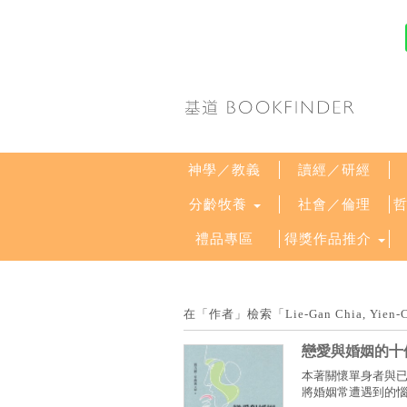
神學／教義
讀經／研經
分齡牧養
社會／倫理
禮品專區
得獎作品推介
在「作者」檢索「Lie-Gan Chia, Y
戀愛與婚姻的十
本著關懷單身者與
將婚姻常遭遇到的惱人