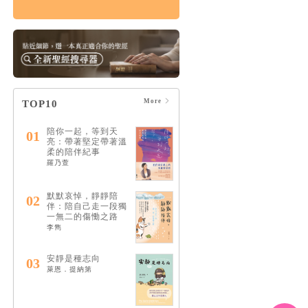
痛苦的上帝：楊腓力
的苦難神學
HK$164
$173
More
TOP10
陪你一起，等到天
01
亮：帶著堅定帶著溫
柔的陪伴紀事
羅乃萱
默默哀悼，靜靜陪
02
伴：陪自己走一段獨
一無二的傷慟之路
李雋
安靜是種志向
03
萊恩．提納第