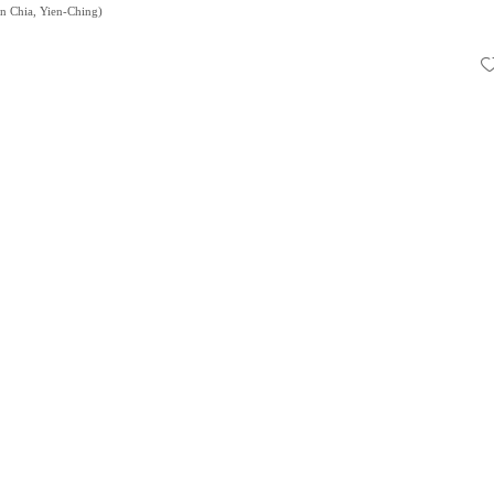
n Chia, Yien-Ching
)