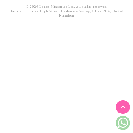
見證／傳記
© 2026 Logos Ministries Ltd. All rights reserved
ffastmall Ltd - 72 High Street, Haslemere Surrey, GU27 2LA, United
Kingdom
文藝／勵志
童書
精選影音
其他
禮品專區
得獎作品推介
暢銷榜
中文二手書
英文二手書
精選英文書
電子書