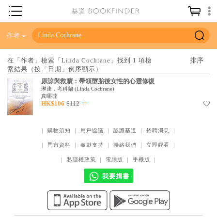
神學／教義
作者
讀經／研經
在「作者」檢索「Linda Cochrane」找到 1 項檢
索結果（按「日期」倒序顯示）
聖經
原諒與救贖：帶領墮胎後女性的心靈修復
信仰入門
琳達．考科蘭
(
Linda Cochrane
)
真哪噠
HK$106
$112
教會歷史
靈修／禱告
｜
購物須知
｜
用戶協議
｜
認識基道
｜
招聘消息
｜
信徒生活
｜
門市資料
｜
奉獻支持
｜
聯絡我們
｜
立即觀看
｜
教會事工
｜
私隱權政策
｜
電腦版
｜
手機版
｜
分齡牧養
我要捐書
社會／倫理
哲學／宗教比較