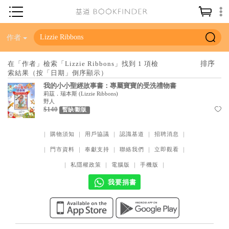
神學／教義
作者
讀經／研經
在「作者」檢索「Lizzie Ribbons」找到 1 項檢
索結果（按「日期」倒序顯示）
聖經
我的小小聖經故事書：專屬寶寶的受洗禮物書
信仰入門
莉茲．瑞本斯
(
Lizzie Ribbons
)
野人
$140
教會歷史
暫缺/斷版
靈修／禱告
｜
購物須知
｜
用戶協議
｜
認識基道
｜
招聘消息
｜
信徒生活
｜
門市資料
｜
奉獻支持
｜
聯絡我們
｜
立即觀看
｜
教會事工
｜
私隱權政策
｜
電腦版
｜
手機版
｜
我要捐書
分齡牧養
社會／倫理
哲學／宗教比較