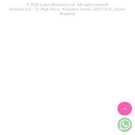
© 2026 Logos Ministries Ltd. All rights reserved
見證／傳記
ffastmall Ltd - 72 High Street, Haslemere Surrey, GU27 2LA, United
Kingdom
文藝／勵志
童書
精選影音
其他
禮品專區
得獎作品推介
暢銷榜
中文二手書
英文二手書
精選英文書
電子書