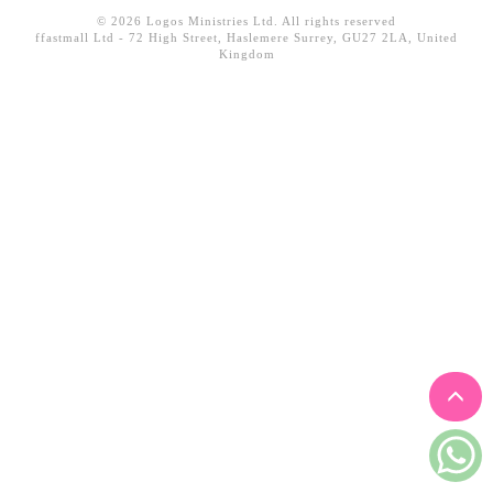
見證／傳記
© 2026 Logos Ministries Ltd. All rights reserved
ffastmall Ltd - 72 High Street, Haslemere Surrey, GU27 2LA, United
Kingdom
文藝／勵志
童書
精選影音
其他
禮品專區
得獎作品推介
暢銷榜
中文二手書
英文二手書
精選英文書
電子書