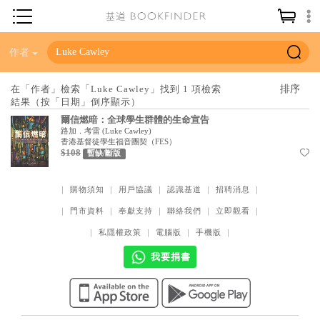
神學／教義
作者
讀經／研經
在「作者」檢索「Luke Cawley」找到 1 項檢索
結果（按「日期」倒序顯示）
聖經
爾信燃暗：全球學生群體的生命宣告
信仰入門
路加．考雷
(
Luke Cawley
)
香港基督徒學生福音團契（FES）
$108
教會歷史
暫缺/斷版
靈修／禱告
｜
購物須知
｜
用戶協議
｜
認識基道
｜
招聘消息
｜
信徒生活
｜
門市資料
｜
奉獻支持
｜
聯絡我們
｜
立即觀看
｜
教會事工
｜
私隱權政策
｜
電腦版
｜
手機版
｜
分齡牧養
我要捐書
社會／倫理
哲學／宗教比較