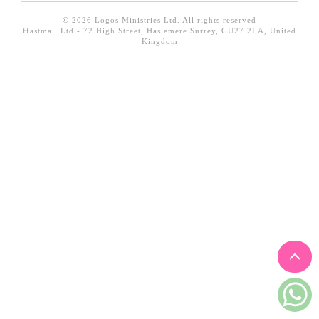
見證／傳記
© 2026 Logos Ministries Ltd. All rights reserved
ffastmall Ltd - 72 High Street, Haslemere Surrey, GU27 2LA, United
文藝／勵志
Kingdom
童書
精選影音
其他
禮品專區
得獎作品推介
暢銷榜
中文二手書
英文二手書
精選英文書
電子書