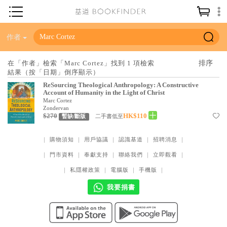
神學／教義
作者
讀經／研經
在「作者」檢索「Marc Cortez」找到 1 項檢索
結果（按「日期」倒序顯示）
聖經
ReSourcing Theological Anthropology: A Constructive
信仰入門
Account of Humanity in the Light of Christ
Marc Cortez
教會歷史
Zondervan
$270
HK$110
二手書低至
暫缺/斷版
靈修／禱告
｜
購物須知
｜
用戶協議
｜
認識基道
｜
招聘消息
｜
信徒生活
｜
門市資料
｜
奉獻支持
｜
聯絡我們
｜
立即觀看
｜
教會事工
｜
私隱權政策
｜
電腦版
｜
手機版
｜
分齡牧養
我要捐書
社會／倫理
哲學／宗教比較