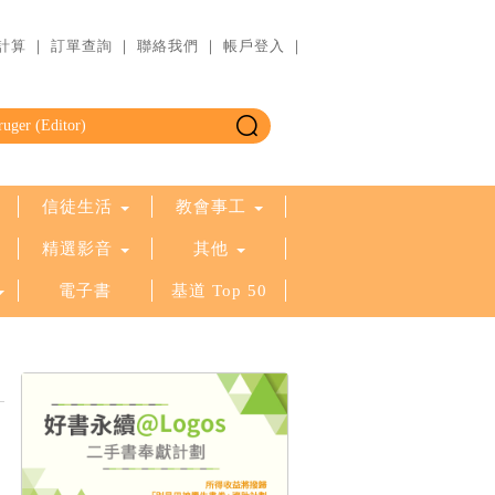
計算
｜
訂單查詢
｜
聯絡我們
｜
帳戶登入
｜
信徒生活
教會事工
精選影音
其他
電子書
基道 Top 50