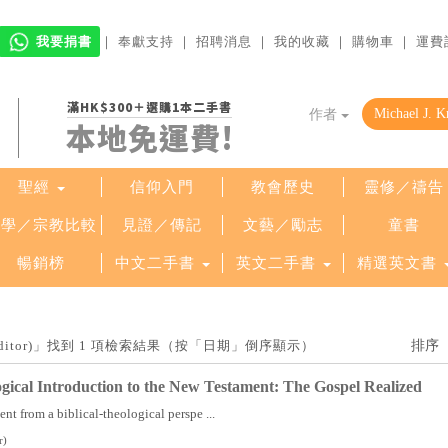
我要捐書
｜
奉獻支持
｜
招聘消息
｜
我的收藏
｜
購物車
｜
運費
滿HK$300＋選購1本二手書
作者
本地免運費!
聖經
信仰入門
教會歷史
靈修／禱告
哲學／宗教比較
見證／傳記
文藝／勵志
童書
暢銷榜
中文二手書
英文二手書
精選英文書
r (Editor)」找到 1 項檢索結果（按「日期」倒序顯示）
ogical Introduction to the New Testament: The Gospel Realized
t from a biblical-theological perspe ...
r)