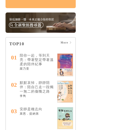
情緒，如何療癒：憂
慮、憤怒、壓力和憂
鬱的15個情緒解答
HK$122
$128
More
TOP10
陪你一起，等到天
01
亮：帶著堅定帶著溫
柔的陪伴紀事
羅乃萱
默默哀悼，靜靜陪
02
伴：陪自己走一段獨
一無二的傷慟之路
李雋
安靜是種志向
03
萊恩．提納第