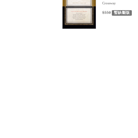
Crossway
$550
暫缺/斷版