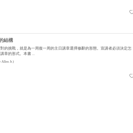
的結構
面對的挑戰，就是為一周復一周的主日講章選擇修辭的形態。宣講者必須決定怎
章的形式。本書 ...
 Allen Jr.
)