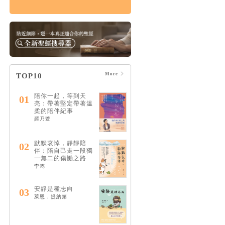
破碎的神：破碎是通
往救贖唯一的道路
HK$124
$130
More
TOP10
陪你一起，等到天
01
亮：帶著堅定帶著溫
柔的陪伴紀事
羅乃萱
默默哀悼，靜靜陪
02
伴：陪自己走一段獨
一無二的傷慟之路
李雋
安靜是種志向
03
萊恩．提納第