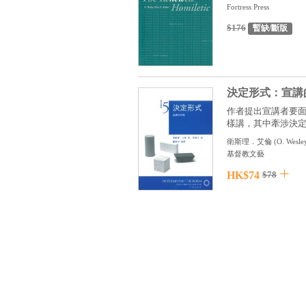
Fortress Press
$176
暫缺/斷版
決定形式：宣講
作者提出宣講者要
樣講，其中牽涉決定講
衛斯理．艾倫
(
O. Wesley
基督教文藝
HK$74
$78