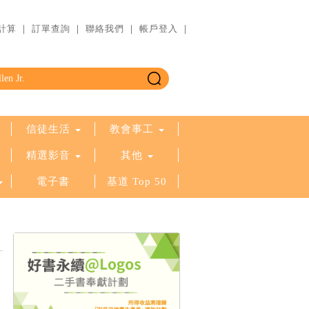
計算
｜
訂單查詢
｜
聯絡我們
｜
帳戶登入
｜
信徒生活
教會事工
精選影音
其他
電子書
基道 Top 50