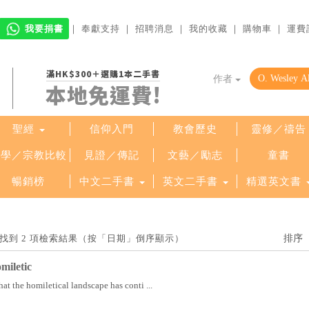
我要捐書
｜
奉獻支持
｜
招聘消息
｜
我的收藏
｜
購物車
｜
運費
滿HK$300＋選購1本二手書
作者
本地免運費!
聖經
信仰入門
教會歷史
靈修／禱告
哲學／宗教比較
見證／傳記
文藝／勵志
童書
暢銷榜
中文二手書
英文二手書
精選英文書
 Jr.」找到 2 項檢索結果（按「日期」倒序顯示）
iletic
at the homiletical landscape has conti ...