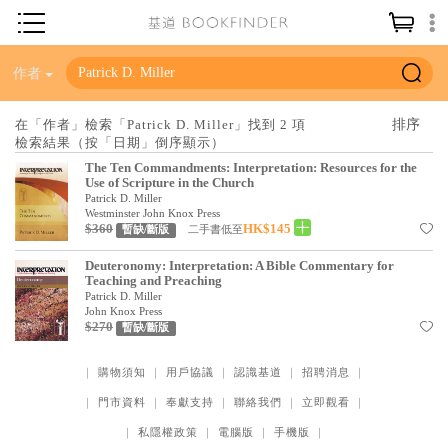
神學／教義
作者
讀經／研經
在「作者」檢索「Patrick D. Miller」找到 2 項
檢索結果（按「日期」倒序顯示）
聖經
The Ten Commandments: Interpretation: Resources for the
信仰入門
Use of Scripture in the Church
Patrick D. Miller
教會歷史
Westminster John Knox Press
$360
HK$145
二手書低至
暫缺/斷版
靈修／禱告
Deuteronomy: Interpretation: A Bible Commentary for
Teaching and Preaching
信徒生活
Patrick D. Miller
John Knox Press
教會事工
$270
暫缺/斷版
分齡牧養
｜
購物須知
｜
用戶協議
｜
認識基道
｜
招聘消息
｜
社會／倫理
｜
門市資料
｜
奉獻支持
｜
聯絡我們
｜
立即觀看
｜
哲學／宗教比較
｜
私隱權政策
｜
電腦版
｜
手機版
｜