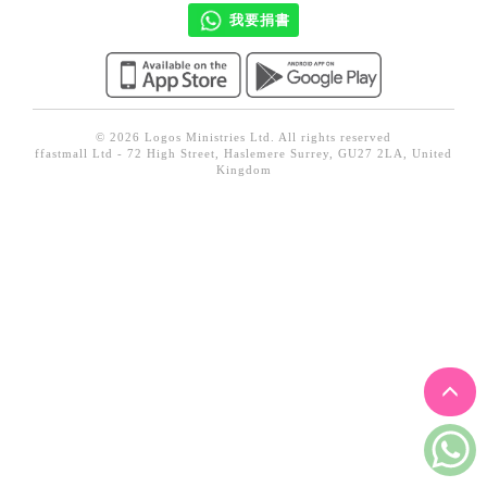
見證／傳記
我要捐書
文藝／勵志
童書
精選影音
© 2026 Logos Ministries Ltd. All rights reserved
ffastmall Ltd - 72 High Street, Haslemere Surrey, GU27 2LA, United
Kingdom
其他
禮品專區
得獎作品推介
暢銷榜
中文二手書
英文二手書
精選英文書
電子書