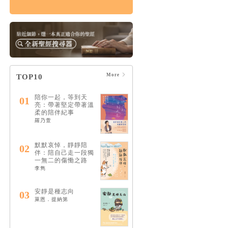
情緒，如何療癒：憂
慮、憤怒、壓力和憂
鬱的15個情緒解答
HK$122
$128
More
TOP10
陪你一起，等到天
01
亮：帶著堅定帶著溫
柔的陪伴紀事
羅乃萱
默默哀悼，靜靜陪
02
伴：陪自己走一段獨
一無二的傷慟之路
李雋
安靜是種志向
03
萊恩．提納第