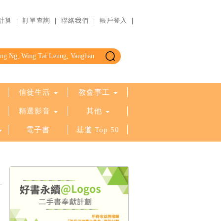
計算
｜
訂單查詢
｜
聯絡我們
｜
帳戶登入
｜
信徒生活
教會事工
精選影音
其他
電子書
基道 Top 50