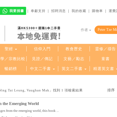
我要捐書
｜
奉獻支持
｜
招聘消息
｜
我的收藏
｜
購物車
｜
運費
滿HK$300＋選購1本二手書
作者
本地免運費!
聖經
信仰入門
教會歷史
靈修／禱告
哲學／宗教比較
見證／傳記
文藝／勵志
童書
暢銷榜
中文二手書
英文二手書
精選英文書
ing Tai Leung, Vaughan Mak」找到 1 項檢索結果
in the Emerging World
nges from the emerging world, this book ...