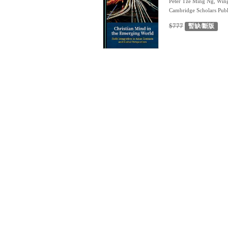
Peter Tze Ming Ng, Win
Cambridge Scholars Publ
$777
暫缺/斷版