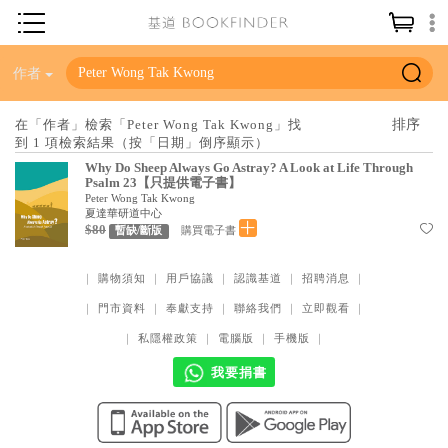
神學／教義
作者
讀經／研經
在「作者」檢索「Peter Wong Tak Kwong」找
到 1 項檢索結果（按「日期」倒序顯示）
聖經
Why Do Sheep Always Go Astray? A Look at Life Through
信仰入門
Psalm 23【只提供電子書】
Peter Wong Tak Kwong
教會歷史
夏達華研道中心
$80
購買電子書
暫缺/斷版
靈修／禱告
｜
購物須知
｜
用戶協議
｜
認識基道
｜
招聘消息
｜
信徒生活
｜
門市資料
｜
奉獻支持
｜
聯絡我們
｜
立即觀看
｜
教會事工
｜
私隱權政策
｜
電腦版
｜
手機版
｜
分齡牧養
我要捐書
社會／倫理
哲學／宗教比較