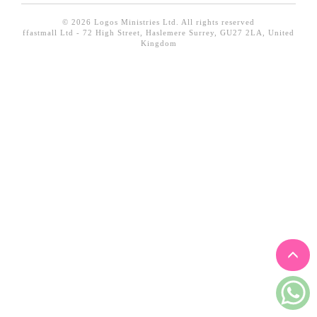
見證／傳記
© 2026 Logos Ministries Ltd. All rights reserved
ffastmall Ltd - 72 High Street, Haslemere Surrey, GU27 2LA, United
文藝／勵志
Kingdom
童書
精選影音
其他
禮品專區
得獎作品推介
暢銷榜
中文二手書
英文二手書
精選英文書
電子書