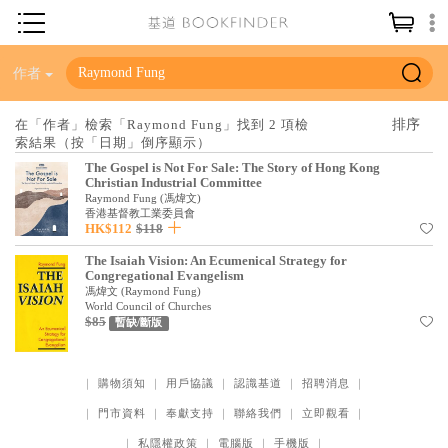
神學／教義
作者
讀經／研經
在「作者」檢索「Raymond Fung」找到 2 項檢
索結果（按「日期」倒序顯示）
聖經
The Gospel is Not For Sale: The Story of Hong Kong
信仰入門
Christian Industrial Committee
Raymond Fung
(
馮煒文
)
教會歷史
香港基督教工業委員會
HK$112
$118
靈修／禱告
The Isaiah Vision: An Ecumenical Strategy for
Congregational Evangelism
信徒生活
馮煒文
(
Raymond Fung
)
World Council of Churches
$85
教會事工
暫缺/斷版
分齡牧養
｜
購物須知
｜
用戶協議
｜
認識基道
｜
招聘消息
｜
社會／倫理
｜
門市資料
｜
奉獻支持
｜
聯絡我們
｜
立即觀看
｜
哲學／宗教比較
｜
私隱權政策
｜
電腦版
｜
手機版
｜