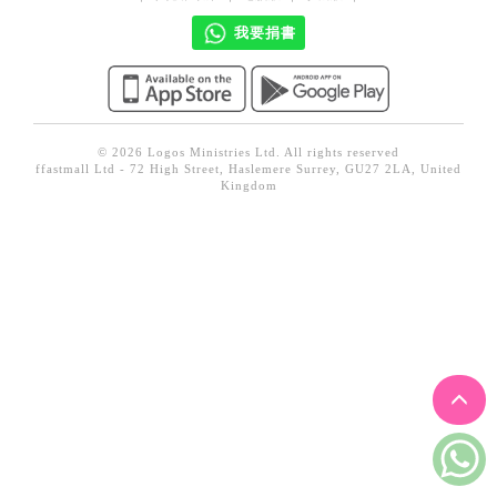
見證／傳記
我要捐書
文藝／勵志
童書
精選影音
© 2026 Logos Ministries Ltd. All rights reserved
ffastmall Ltd - 72 High Street, Haslemere Surrey, GU27 2LA, United
其他
Kingdom
禮品專區
得獎作品推介
暢銷榜
中文二手書
英文二手書
精選英文書
電子書