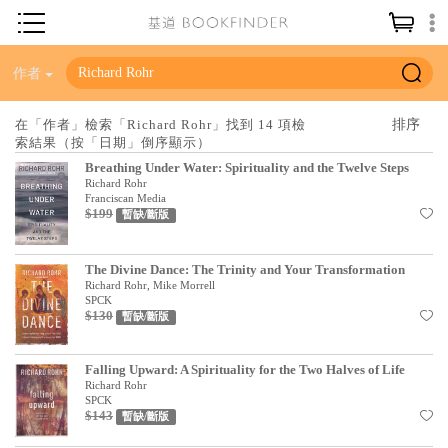
神學／教義
作者
讀經／研經
在「作者」檢索「Richard Rohr」找到 14 項檢
索結果（按「日期」倒序顯示）
聖經
Breathing Under Water: Spirituality and the Twelve Steps
信仰入門
Richard Rohr
Franciscan Media
$199
教會歷史
暫缺/斷版
靈修／禱告
The Divine Dance: The Trinity and Your Transformation
信徒生活
Richard Rohr, Mike Morrell
SPCK
$130
暫缺/斷版
教會事工
分齡牧養
Falling Upward: A Spirituality for the Two Halves of Life
Richard Rohr
社會／倫理
SPCK
$143
暫缺/斷版
哲學／宗教比較