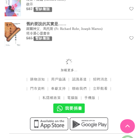
啟示
$87
暫缺/斷版
舊約要說的其實是……
羅爾神父、馬托斯
(
Fr. Richard Rohr, Joseph Martos
)
塔冷通心靈書舍
$85
暫缺/斷版
加載更多…
｜
購物須知
｜
用戶協議
｜
認識基道
｜
招聘消息
｜
｜
門市資料
｜
奉獻支持
｜
聯絡我們
｜
立即觀看
｜
｜
私隱權政策
｜
電腦版
｜
手機版
｜
我要捐書