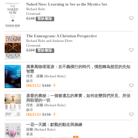
Naked Now: Learning to See as the Mystics See
見證／傳記
Richard Rohr
Crossroad
文藝／勵志
$240
暫缺/斷版
童書
The Enneagram: A Christian Perspective
精選影音
Richard Rohr and Andreas Ebert
Crossroad
$200
其他
暫缺/斷版
禮品專區
萬事萬物堪落淚：在不義橫行的時代，憤怒轉為慈悲的先知
智慧
得獎作品推介
理查．羅爾
(
Richard Rohr
)
啟示
暢銷榜
HK$152
$160
中文二手書
基督的奧秘：一個被遺忘的事實，如何改變我們所見、所信
與盼望的一切
理查．羅爾
(
Richard Rohr
)
英文二手書
啟示
HK$143
$150
精選英文書
一花一天國：默觀的動念與操練
電子書
羅爾
(
Richard Rohr
)
基道