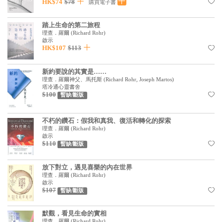
基道 Top 50
HK$74
$78
購買電子書
踏上生命的第二旅程
理查．羅爾
(
Richard Rohr
)
啟示
HK$107
$113
新約要說的其實是……
理查．羅爾神父、馬托斯
(
Richard Rohr, Joseph Martos
)
塔冷通心靈書舍
$100
暫缺/斷版
不朽的鑽石：假我和真我、復活和轉化的探索
理查．羅爾
(
Richard Rohr
)
啟示
$110
暫缺/斷版
放下對立，遇見喜樂的內在世界
理查．羅爾
(
Richard Rohr
)
啟示
$107
暫缺/斷版
默觀，看見生命的實相
理查．羅爾
(
Richard Rohr
)