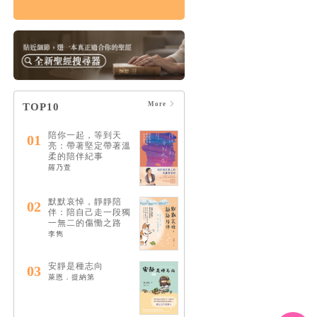
生命中不可缺少的靈
性陪伴：和耶穌一起
成為最好的傾聽者
HK$109
$115
More
TOP10
陪你一起，等到天
01
亮：帶著堅定帶著溫
柔的陪伴紀事
羅乃萱
默默哀悼，靜靜陪
02
伴：陪自己走一段獨
一無二的傷慟之路
李雋
安靜是種志向
03
萊恩．提納第