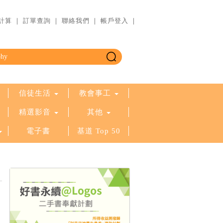
計算
｜
訂單查詢
｜
聯絡我們
｜
帳戶登入
｜
信徒生活
教會事工
精選影音
其他
電子書
基道 Top 50