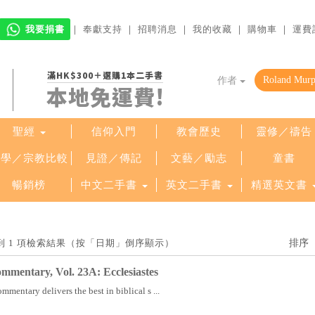
我要捐書
｜
奉獻支持
｜
招聘消息
｜
我的收藏
｜
購物車
｜
運費
滿HK$300＋選購1本二手書
作者
本地免運費!
聖經
信仰入門
教會歷史
靈修／禱告
哲學／宗教比較
見證／傳記
文藝／勵志
童書
暢銷榜
中文二手書
英文二手書
精選英文書
」找到 1 項檢索結果（按「日期」倒序顯示）
mmentary, Vol. 23A: Ecclesiastes
mentary delivers the best in biblical s ...