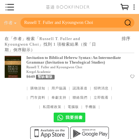
神學／教義
作者
讀經／研經
在「作者」檢索「Russell T. Fuller and
Kyoungwon Choi」找到 1 項檢索結果（按「日
聖經
期」倒序顯示）
信仰入門
Invitation to Biblical Hebrew Syntax: An Intermediate
Grammar (Invitation to Theological Studies)
教會歷史
Russell T. Fuller and Kyoungwon Choi
Kregel Academic
$649
暫缺/斷版
靈修／禱告
｜
購物須知
｜
用戶協議
｜
認識基道
｜
招聘消息
｜
信徒生活
｜
門市資料
｜
奉獻支持
｜
聯絡我們
｜
立即觀看
｜
教會事工
｜
私隱權政策
｜
電腦版
｜
手機版
｜
分齡牧養
我要捐書
社會／倫理
哲學／宗教比較