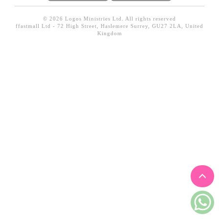
見證／傳記
© 2026 Logos Ministries Ltd. All rights reserved
ffastmall Ltd - 72 High Street, Haslemere Surrey, GU27 2LA, United
文藝／勵志
Kingdom
童書
精選影音
其他
禮品專區
得獎作品推介
暢銷榜
中文二手書
英文二手書
精選英文書
電子書