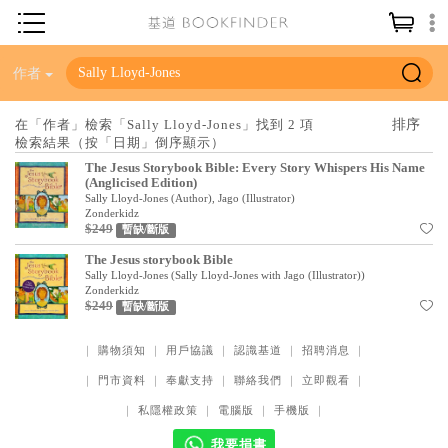
神學／教義
作者
讀經／研經
在「作者」檢索「Sally Lloyd-Jones」找到 2 項
檢索結果（按「日期」倒序顯示）
聖經
The Jesus Storybook Bible: Every Story Whispers His Name
信仰入門
(Anglicised Edition)
Sally Lloyd-Jones (Author), Jago (Illustrator)
教會歷史
Zonderkidz
$249
暫缺/斷版
靈修／禱告
The Jesus storybook Bible
Sally Lloyd-Jones
(
Sally Lloyd-Jones with Jago (Illustrator)
)
信徒生活
Zonderkidz
$249
暫缺/斷版
教會事工
｜
購物須知
｜
用戶協議
｜
認識基道
｜
招聘消息
｜
分齡牧養
｜
門市資料
｜
奉獻支持
｜
聯絡我們
｜
立即觀看
｜
社會／倫理
｜
私隱權政策
｜
電腦版
｜
手機版
｜
哲學／宗教比較
我要捐書