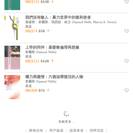
基道 Top 50
HK$131
$138
我們沒有敵人：暴力世界中的復和使者
塞繆斯．韋爾斯、瑪西婭．歐文
(
Samuel Wells, Marcia A. Owen
)
基道
HK$74
$78
上帝的同伴：基督教倫理再想像
韋爾斯
(
Samuel Wells
)
基道
HK$122
$128
權力與激情：六個追尋復活的人物
韋爾斯
(
Samuel Wells
)
基道
HK$69
$73
加載更多…
｜
購物須知
｜
用戶協議
｜
認識基道
｜
招聘消息
｜