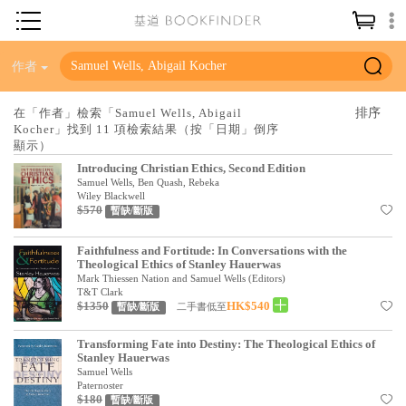
神學／教義
作者
讀經／研經
在「作者」檢索「Samuel Wells, Abigail
Kocher」找到 11 項檢索結果（按「日期」倒序
聖經
顯示）
信仰入門
Introducing Christian Ethics, Second Edition
Samuel Wells, Ben Quash, Rebeka
教會歷史
Wiley Blackwell
$570
暫缺/斷版
靈修／禱告
Faithfulness and Fortitude: In Conversations with the
信徒生活
Theological Ethics of Stanley Hauerwas
Mark Thiessen Nation and Samuel Wells (Editors)
教會事工
T&T Clark
$1350
HK$540
二手書低至
暫缺/斷版
分齡牧養
Transforming Fate into Destiny: The Theological Ethics of
Stanley Hauerwas
社會／倫理
Samuel Wells
Paternoster
哲學／宗教比較
$180
暫缺/斷版