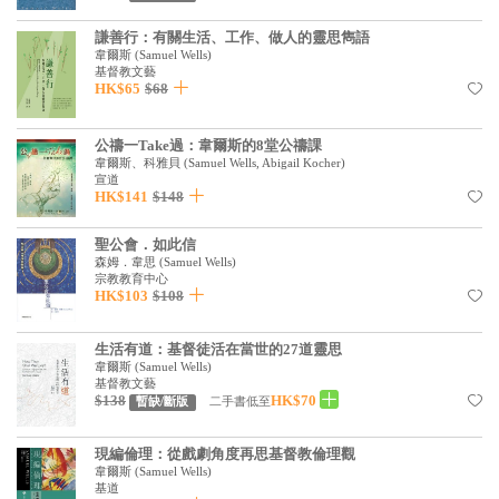
見證／傳記
謙善行：有關生活、工作、做人的靈思雋語
韋爾斯
(
Samuel Wells
)
文藝／勵志
基督教文藝
HK$65
$68
童書
精選影音
公禱一Take過：韋爾斯的8堂公禱課
韋爾斯、科雅貝
(
Samuel Wells, Abigail Kocher
)
其他
宣道
HK$141
$148
禮品專區
聖公會．如此信
得獎作品推介
森姆．韋思
(
Samuel Wells
)
宗教教育中心
HK$103
$108
暢銷榜
中文二手書
生活有道：基督徒活在當世的27道靈思
韋爾斯
(
Samuel Wells
)
英文二手書
基督教文藝
$138
HK$70
二手書低至
暫缺/斷版
精選英文書
現編倫理：從戲劇角度再思基督教倫理觀
電子書
韋爾斯
(
Samuel Wells
)
基道