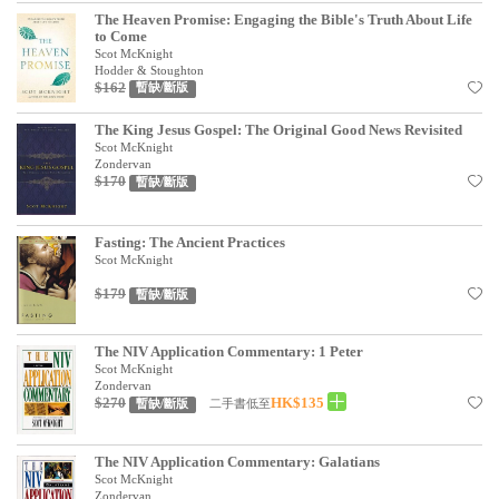
The Heaven Promise: Engaging the Bible's Truth About Life
見證／傳記
to Come
Scot McKnight
文藝／勵志
Hodder & Stoughton
$162
暫缺/斷版
童書
The King Jesus Gospel: The Original Good News Revisited
精選影音
Scot McKnight
Zondervan
其他
$170
暫缺/斷版
禮品專區
Fasting: The Ancient Practices
得獎作品推介
Scot McKnight
$179
暫缺/斷版
暢銷榜
中文二手書
The NIV Application Commentary: 1 Peter
Scot McKnight
英文二手書
Zondervan
$270
HK$135
二手書低至
暫缺/斷版
精選英文書
The NIV Application Commentary: Galatians
電子書
Scot McKnight
Zondervan