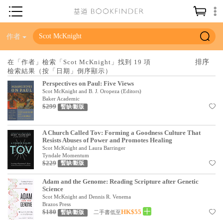
神學／教義
作者
讀經／研經
在「作者」檢索「Scot McKnight」找到 19 項
檢索結果（按「日期」倒序顯示）
聖經
Perspectives on Paul: Five Views
信仰入門
Scot McKnight and B. J. Oropeza (Editors)
Baker Academic
$299
教會歷史
暫缺/斷版
靈修／禱告
A Church Called Tov: Forming a Goodness Culture That
Resists Abuses of Power and Promotes Healing
信徒生活
Scot McKnight and Laura Barringer
Tyndale Momentum
教會事工
$229
暫缺/斷版
分齡牧養
Adam and the Genome: Reading Scripture after Genetic
Science
社會／倫理
Scot McKnight and Dennis R. Venema
Brazos Press
$180
HK$55
二手書低至
暫缺/斷版
哲學／宗教比較