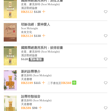
國際釋經應用系列：加拉太書
史葛．麥克奈特
(
Scot Mcknight
)
漢語聖經協會
HK$122
$128
耶穌信經：愛神愛人
Scot Mcknight
友友文化
HK$124
$130
國際釋經應用系列：彼得前書
史葛．麥克奈特
(
Scot Mcknight
)
漢語聖經協會
$128
暫缺/斷版
新約詮釋導介
麥克奈特
(
Scot Mcknight
)
天道書樓
HK$109
$115
HK$60
二手書低至
詮釋符類福音
麥克奈特
(
Scot Mcknight
)
天道書樓
HK$86
$90