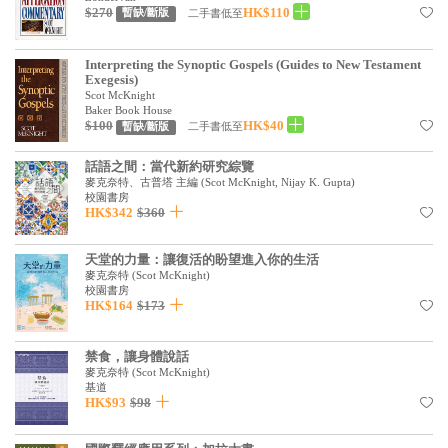
基道 Top 50
$270
HK$110
二手書低至
暫缺/斷版
Interpreting the Synoptic Gospels (Guides to New Testament
Exegesis)
Scot McKnight
Baker Book House
$100
HK$40
二手書低至
暫缺/斷版
話語之間：當代新約研究綜覽
麥克奈特、古普塔 主編
(
Scot McKnight, Nijay K. Gupta
)
校園書房
HK$342
$360
天堂的力量：讓復活的盼望進入你的生活
麥克奈特
(
Scot McKnight
)
校園書房
HK$164
$173
禁食，讓身體說話
麥克奈特
(
Scot McKnight
)
基道
HK$93
$98