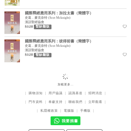
國際釋經應用系列：加拉太書（簡體字）
史葛．麥克奈特
(
Scot Mcknight
)
漢語聖經協會
$128
暫缺/斷版
國際釋經應用系列：彼得前書（簡體字）
史葛．麥克奈特
(
Scot Mcknight
)
漢語聖經協會
$128
暫缺/斷版
加載更多…
｜
購物須知
｜
用戶協議
｜
認識基道
｜
招聘消息
｜
｜
門市資料
｜
奉獻支持
｜
聯絡我們
｜
立即觀看
｜
｜
私隱權政策
｜
電腦版
｜
手機版
｜
我要捐書