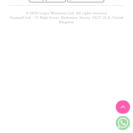
見證／傳記
© 2026 Logos Ministries Ltd. All rights reserved
文藝／勵志
ffastmall Ltd - 72 High Street, Haslemere Surrey, GU27 2LA, United
Kingdom
童書
精選影音
其他
禮品專區
得獎作品推介
暢銷榜
中文二手書
英文二手書
精選英文書
電子書