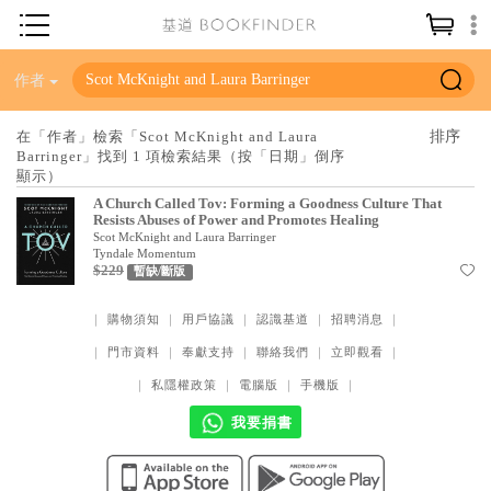
神學／教義
作者
讀經／研經
在「作者」檢索「Scot McKnight and Laura
Barringer」找到 1 項檢索結果（按「日期」倒序
聖經
顯示）
信仰入門
A Church Called Tov: Forming a Goodness Culture That
Resists Abuses of Power and Promotes Healing
教會歷史
Scot McKnight and Laura Barringer
Tyndale Momentum
$229
暫缺/斷版
靈修／禱告
信徒生活
｜
購物須知
｜
用戶協議
｜
認識基道
｜
招聘消息
｜
｜
門市資料
｜
奉獻支持
｜
聯絡我們
｜
立即觀看
｜
教會事工
｜
私隱權政策
｜
電腦版
｜
手機版
｜
分齡牧養
我要捐書
社會／倫理
哲學／宗教比較