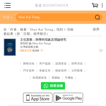
神學／教義
作者
讀經／研經
在「作者」檢索「Shao Kai Tseng」找到 1 項檢
索結果（按「日期」倒序顯示）
聖經
文化宣教：跨學科現象及理論研究
信仰入門
曾劭愷 編
(
Shao Kai Tseng
)
台灣基督教文藝
HK$219
$230
教會歷史
靈修／禱告
｜
購物須知
｜
用戶協議
｜
認識基道
｜
招聘消息
｜
信徒生活
｜
門市資料
｜
奉獻支持
｜
聯絡我們
｜
立即觀看
｜
教會事工
｜
私隱權政策
｜
電腦版
｜
手機版
｜
分齡牧養
我要捐書
社會／倫理
哲學／宗教比較