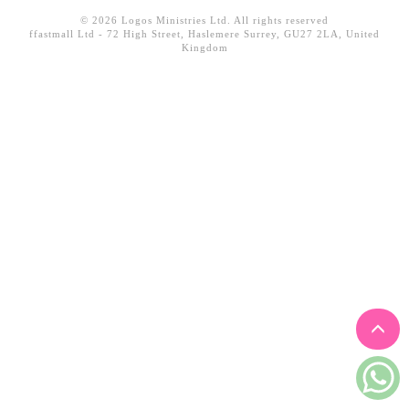
見證／傳記
© 2026 Logos Ministries Ltd. All rights reserved
ffastmall Ltd - 72 High Street, Haslemere Surrey, GU27 2LA, United
Kingdom
文藝／勵志
童書
精選影音
其他
禮品專區
得獎作品推介
暢銷榜
中文二手書
英文二手書
精選英文書
電子書