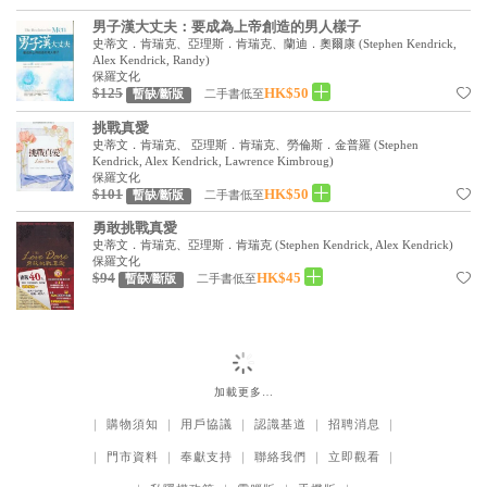
見證／傳記
男子漢大丈夫：要成為上帝創造的男人樣子
史蒂文．肯瑞克、亞理斯．肯瑞克、蘭迪．奧爾康
(
Stephen Kendrick,
文藝／勵志
Alex Kendrick, Randy
)
保羅文化
$125
HK$50
二手書低至
暫缺/斷版
童書
挑戰真愛
精選影音
史蒂文．肯瑞克、 亞理斯．肯瑞克、勞倫斯．金普羅
(
Stephen
Kendrick, Alex Kendrick, Lawrence Kimbroug
)
其他
保羅文化
$101
HK$50
二手書低至
暫缺/斷版
禮品專區
勇敢挑戰真愛
史蒂文．肯瑞克、亞理斯．肯瑞克
(
Stephen Kendrick, Alex Kendrick
)
得獎作品推介
保羅文化
$94
HK$45
二手書低至
暫缺/斷版
暢銷榜
中文二手書
英文二手書
加載更多…
精選英文書
｜
購物須知
｜
用戶協議
｜
認識基道
｜
招聘消息
｜
電子書
｜
門市資料
｜
奉獻支持
｜
聯絡我們
｜
立即觀看
｜