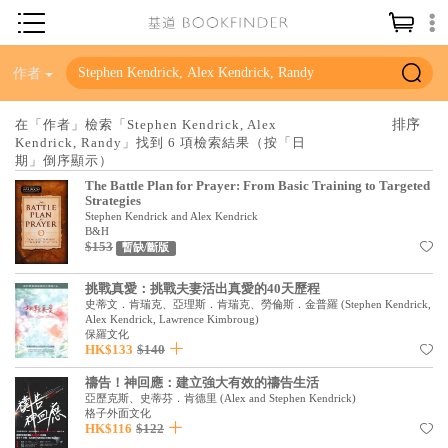
神學／教義
作者
讀經／研經
在「作者」檢索「Stephen Kendrick, Alex
Kendrick, Randy」找到 6 項檢索結果（按「日
聖經
期」倒序顯示）
信仰入門
The Battle Plan for Prayer: From Basic Training to Targeted
Strategies
教會歷史
Stephen Kendrick and Alex Kendrick
B&H
$153
暫缺/斷版
靈修／禱告
信徒生活
挑戰真愛：挑戰夫妻活出真愛的40天歷程
史蒂文．肯瑞克、亞理斯．肯瑞克、勞倫斯．金普羅
(
Stephen Kendrick,
Alex Kendrick, Lawrence Kimbroug
)
教會事工
保羅文化
HK$133
$140
分齡牧養
禱告！神回應：建立強大有效的禱告生活
社會／倫理
亞歷克斯、史蒂芬．肯德里
(
Alex and Stephen Kendrick
)
格子外面文化
HK$116
$122
哲學／宗教比較