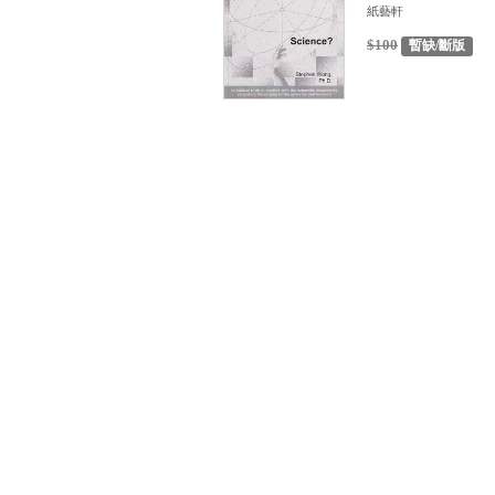
紙藝軒
$100
暫缺/斷版