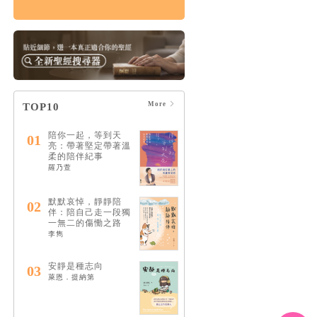
悲傷練習： 自我照顧
×情緒共存×人際關係
的溫柔支持，在孤單
中找回愛與希望
HK$143
$150
More
TOP10
陪你一起，等到天
01
亮：帶著堅定帶著溫
柔的陪伴紀事
羅乃萱
默默哀悼，靜靜陪
02
伴：陪自己走一段獨
一無二的傷慟之路
李雋
安靜是種志向
03
萊恩．提納第