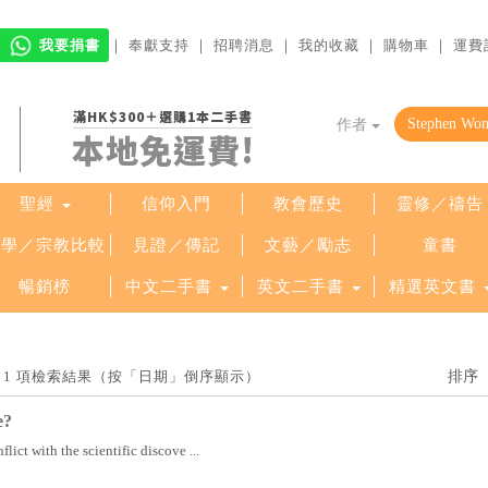
我要捐書
｜
奉獻支持
｜
招聘消息
｜
我的收藏
｜
購物車
｜
運費
滿HK$300＋選購1本二手書
作者
本地免運費!
聖經
信仰入門
教會歷史
靈修／禱告
哲學／宗教比較
見證／傳記
文藝／勵志
童書
暢銷榜
中文二手書
英文二手書
精選英文書
找到 1 項檢索結果（按「日期」倒序顯示）
e?
nflict with the scientific discove ...