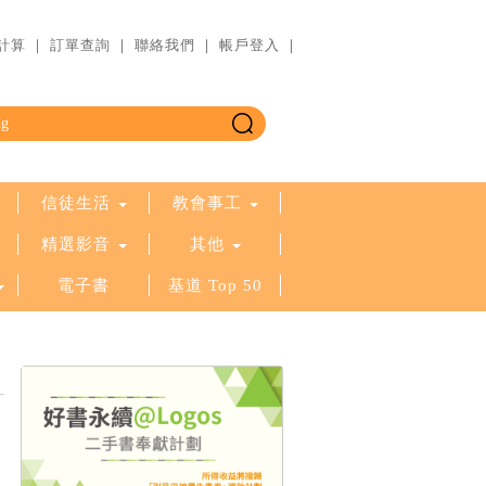
計算
｜
訂單查詢
｜
聯絡我們
｜
帳戶登入
｜
信徒生活
教會事工
精選影音
其他
電子書
基道 Top 50