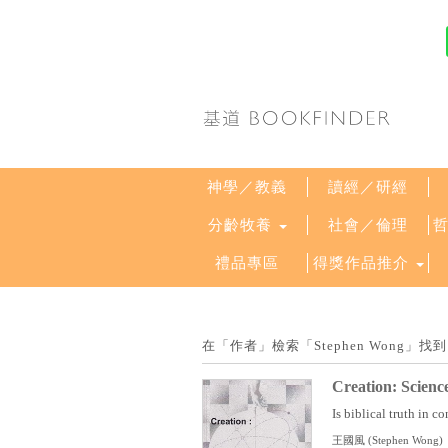
神學／教義
讀經／研經
分齡牧養
社會／倫理
禮品專區
得獎作品推介
在「作者」檢索「Stephen Wong」
Creation: Scienc
Is biblical truth in co
王國風
(
Stephen Wong
)