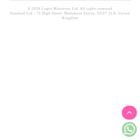
見證／傳記
© 2026 Logos Ministries Ltd. All rights reserved
ffastmall Ltd - 72 High Street, Haslemere Surrey, GU27 2LA, United
文藝／勵志
Kingdom
童書
精選影音
其他
禮品專區
得獎作品推介
暢銷榜
中文二手書
英文二手書
精選英文書
電子書