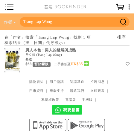
神學／教義
作者
讀經／研經
在「作者」檢索「Tsang Lap Wong」找到 1 項
檢索結果（按「日期」倒序顯示）
聖經
男人本色：男人的發展與成熟
信仰入門
曾立煌
(
Tsang Lap Wong
)
基道
$68
HK$35
教會歷史
二手書低至
暫缺/斷版
靈修／禱告
｜
購物須知
｜
用戶協議
｜
認識基道
｜
招聘消息
｜
信徒生活
｜
門市資料
｜
奉獻支持
｜
聯絡我們
｜
立即觀看
｜
教會事工
｜
私隱權政策
｜
電腦版
｜
手機版
｜
分齡牧養
我要捐書
社會／倫理
哲學／宗教比較