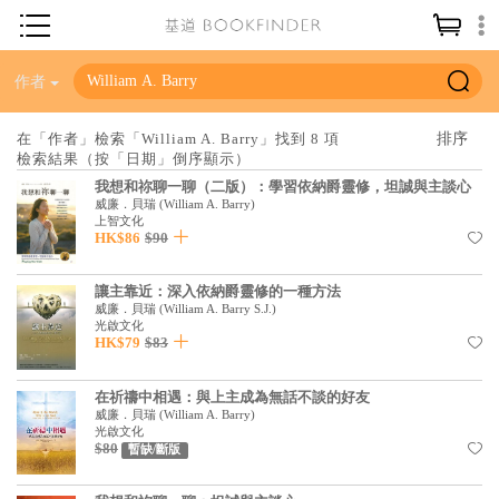
神學／教義
作者
讀經／研經
在「作者」檢索「William A. Barry」找到 8 項
檢索結果（按「日期」倒序顯示）
聖經
我想和祢聊一聊（二版）：學習依納爵靈修，坦誠與主談心
信仰入門
威廉．貝瑞
(
William A. Barry
)
上智文化
HK$86
$90
教會歷史
靈修／禱告
讓主靠近：深入依納爵靈修的一種方法
威廉．貝瑞
(
William A. Barry S.J.
)
信徒生活
光啟文化
HK$79
$83
教會事工
在祈禱中相遇：與上主成為無話不談的好友
分齡牧養
威廉．貝瑞
(
William A. Barry
)
光啟文化
社會／倫理
$80
暫缺/斷版
哲學／宗教比較