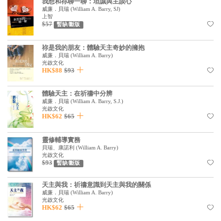
我想和祢聊一聊：坦誠與主談心
見證／傳記
威廉．貝瑞
(
William A. Barry, SJ
)
上智
$57
暫缺/斷版
文藝／勵志
童書
祢是我的朋友：體驗天主奇妙的擁抱
威廉．貝瑞
(
William A. Barry
)
精選影音
光啟文化
HK$88
$93
其他
體驗天主：在祈禱中分辨
禮品專區
威廉．貝瑞
(
William A. Barry, S.J.
)
光啟文化
得獎作品推介
HK$62
$65
暢銷榜
靈修輔導實務
貝瑞、康諾利
(
William A. Barry
)
中文二手書
光啟文化
$93
暫缺/斷版
英文二手書
天主與我：祈禱意識到天主與我的關係
精選英文書
威廉．貝瑞
(
William A. Barry
)
光啟文化
電子書
HK$62
$65