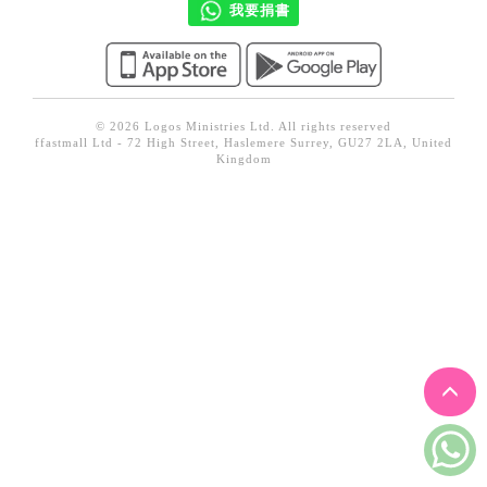
我要捐書
見證／傳記
文藝／勵志
童書
© 2026 Logos Ministries Ltd. All rights reserved
精選影音
ffastmall Ltd - 72 High Street, Haslemere Surrey, GU27 2LA, United
Kingdom
其他
禮品專區
得獎作品推介
暢銷榜
中文二手書
英文二手書
精選英文書
電子書