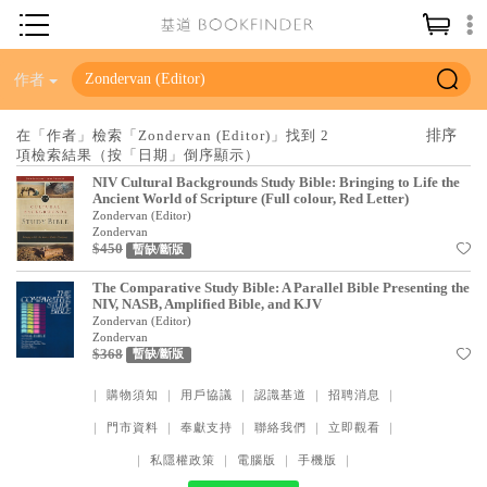
神學／教義
作者
讀經／研經
在「作者」檢索「Zondervan (Editor)」找到 2
項檢索結果（按「日期」倒序顯示）
聖經
NIV Cultural Backgrounds Study Bible: Bringing to Life the
信仰入門
Ancient World of Scripture (Full colour, Red Letter)
Zondervan (Editor)
教會歷史
Zondervan
$450
暫缺/斷版
靈修／禱告
The Comparative Study Bible: A Parallel Bible Presenting the
NIV, NASB, Amplified Bible, and KJV
信徒生活
Zondervan (Editor)
Zondervan
教會事工
$368
暫缺/斷版
分齡牧養
｜
購物須知
｜
用戶協議
｜
認識基道
｜
招聘消息
｜
｜
門市資料
｜
奉獻支持
｜
聯絡我們
｜
立即觀看
｜
社會／倫理
｜
私隱權政策
｜
電腦版
｜
手機版
｜
哲學／宗教比較