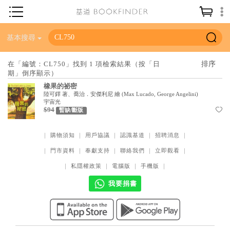
神學／教義
基本搜尋
讀經／研經
在「編號：CL750」找到 1 項檢索結果（按「日
期」倒序顯示）
聖經
橡果的祕密
信仰入門
陸可鐸 著、喬治．安傑利尼 繪
(
Max Lucado, George Angelini
)
宇宙光
$94
教會歷史
暫缺/斷版
靈修／禱告
｜
購物須知
｜
用戶協議
｜
認識基道
｜
招聘消息
｜
信徒生活
｜
門市資料
｜
奉獻支持
｜
聯絡我們
｜
立即觀看
｜
教會事工
｜
私隱權政策
｜
電腦版
｜
手機版
｜
我要捐書
分齡牧養
社會／倫理
哲學／宗教比較