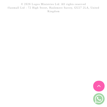
© 2026 Logos Ministries Ltd. All rights reserved
見證／傳記
ffastmall Ltd - 72 High Street, Haslemere Surrey, GU27 2LA, United
Kingdom
文藝／勵志
童書
精選影音
其他
禮品專區
得獎作品推介
暢銷榜
中文二手書
英文二手書
精選英文書
電子書