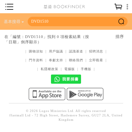
神學／教義
基本搜尋
讀經／研經
在「編號：DVD1510」找到 0 項檢索結果（按
「日期」倒序顯示）
聖經
｜
購物須知
｜
用戶協議
｜
認識基道
｜
招聘消息
｜
信仰入門
｜
門市資料
｜
奉獻支持
｜
聯絡我們
｜
立即觀看
｜
教會歷史
｜
私隱權政策
｜
電腦版
｜
手機版
｜
靈修／禱告
我要捐書
信徒生活
教會事工
分齡牧養
© 2026 Logos Ministries Ltd. All rights reserved
ffastmall Ltd - 72 High Street, Haslemere Surrey, GU27 2LA, United
社會／倫理
Kingdom
哲學／宗教比較