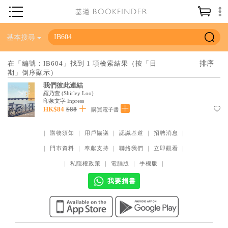
神學／教義
基本搜尋
讀經／研經
在「編號：IB604」找到 1 項檢索結果（按「日
期」倒序顯示）
聖經
我們彼此連結
信仰入門
羅乃萱
(
Shirley Loo
)
印象文字 Inpress
教會歷史
HK$84
$88
購買電子書
靈修／禱告
｜
購物須知
｜
用戶協議
｜
認識基道
｜
招聘消息
｜
信徒生活
｜
門市資料
｜
奉獻支持
｜
聯絡我們
｜
立即觀看
｜
｜
私隱權政策
｜
電腦版
｜
手機版
｜
教會事工
我要捐書
分齡牧養
社會／倫理
哲學／宗教比較