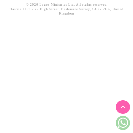
© 2026 Logos Ministries Ltd. All rights reserved
見證／傳記
ffastmall Ltd - 72 High Street, Haslemere Surrey, GU27 2LA, United
Kingdom
文藝／勵志
童書
精選影音
其他
禮品專區
得獎作品推介
暢銷榜
中文二手書
英文二手書
精選英文書
電子書