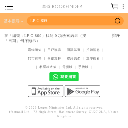
神學／教義
基本搜尋
讀經／研經
在「編號：LP-G-809」找到 0 項檢索結果（按
「日期」倒序顯示）
聖經
｜
購物須知
｜
用戶協議
｜
認識基道
｜
招聘消息
｜
信仰入門
｜
門市資料
｜
奉獻支持
｜
聯絡我們
｜
立即觀看
｜
教會歷史
｜
私隱權政策
｜
電腦版
｜
手機版
｜
靈修／禱告
我要捐書
信徒生活
教會事工
分齡牧養
© 2026 Logos Ministries Ltd. All rights reserved
ffastmall Ltd - 72 High Street, Haslemere Surrey, GU27 2LA, United
社會／倫理
Kingdom
哲學／宗教比較