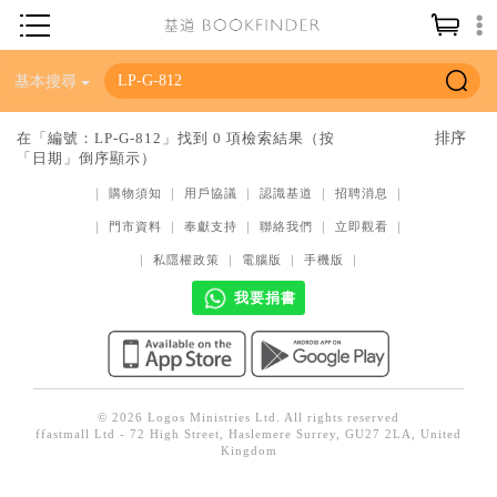
神學／教義
基本搜尋
讀經／研經
在「編號：LP-G-812」找到 0 項檢索結果（按
「日期」倒序顯示）
聖經
｜
購物須知
｜
用戶協議
｜
認識基道
｜
招聘消息
｜
信仰入門
｜
門市資料
｜
奉獻支持
｜
聯絡我們
｜
立即觀看
｜
教會歷史
｜
私隱權政策
｜
電腦版
｜
手機版
｜
靈修／禱告
我要捐書
信徒生活
教會事工
分齡牧養
© 2026 Logos Ministries Ltd. All rights reserved
ffastmall Ltd - 72 High Street, Haslemere Surrey, GU27 2LA, United
社會／倫理
Kingdom
哲學／宗教比較