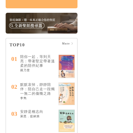
悲傷練習： 自我照顧
×情緒共存×人際關係
的溫柔支持，在孤單
中找回愛與希望
HK$143
$150
More
TOP10
陪你一起，等到天
01
亮：帶著堅定帶著溫
柔的陪伴紀事
羅乃萱
默默哀悼，靜靜陪
02
伴：陪自己走一段獨
一無二的傷慟之路
李雋
安靜是種志向
03
萊恩．提納第