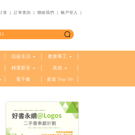
計算
｜
訂單查詢
｜
聯絡我們
｜
帳戶登入
｜
信徒生活
教會事工
精選影音
其他
電子書
基道 Top 50