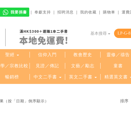
我要捐書
｜
奉獻支持
｜
招聘消息
｜
我的收藏
｜
購物車
｜
運費
滿HK$300＋選購1本二手書
基本搜尋
本地免運費!
聖經
信仰入門
教會歷史
靈修／禱告
哲學／宗教比較
見證／傳記
文藝／勵志
童書
暢銷榜
中文二手書
英文二手書
精選英文書
檢索結果（按「日期」倒序顯示）