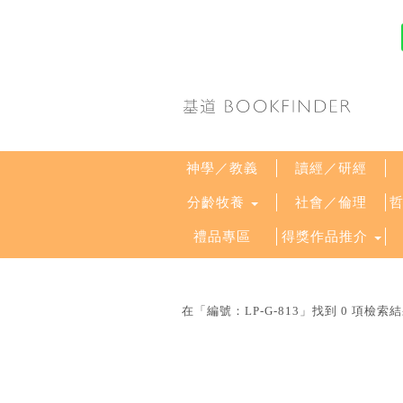
神學／教義
讀經／研經
分齡牧養
社會／倫理
禮品專區
得獎作品推介
在「編號：LP-G-813」找到 0 項