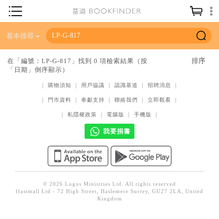
神學／教義
基本搜尋
讀經／研經
在「編號：LP-G-817」找到 0 項檢索結果（按
「日期」倒序顯示）
聖經
｜
購物須知
｜
用戶協議
｜
認識基道
｜
招聘消息
｜
信仰入門
｜
門市資料
｜
奉獻支持
｜
聯絡我們
｜
立即觀看
｜
教會歷史
｜
私隱權政策
｜
電腦版
｜
手機版
｜
靈修／禱告
我要捐書
信徒生活
教會事工
分齡牧養
© 2026 Logos Ministries Ltd. All rights reserved
ffastmall Ltd - 72 High Street, Haslemere Surrey, GU27 2LA, United
社會／倫理
Kingdom
哲學／宗教比較