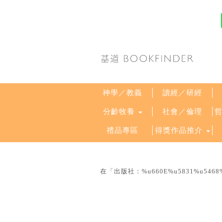
神學／教義
讀經／研經
分齡牧養
社會／倫理
禮品專區
得獎作品推介
在「出版社：%u660E%u5831%u54