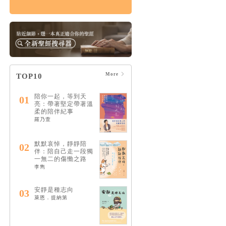
論哀傷：帶領你走向
療癒的情緒、靈性與
心理旅程（20週年經
典新譯版）
HK$160
$168
More
TOP10
陪你一起，等到天
01
亮：帶著堅定帶著溫
柔的陪伴紀事
羅乃萱
默默哀悼，靜靜陪
02
伴：陪自己走一段獨
一無二的傷慟之路
李雋
安靜是種志向
03
萊恩．提納第