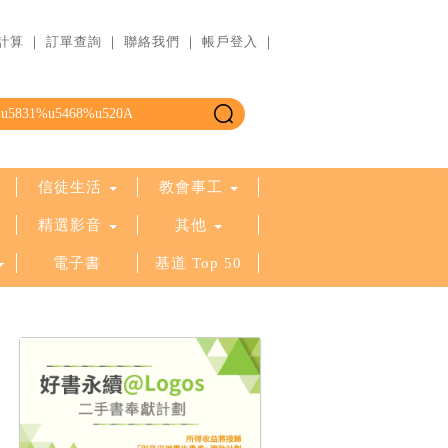
計算
｜
訂單查詢
｜
聯絡我們
｜
帳戶登入
｜
信徒生活
教會事工
精選影音
其他
電子書
基道 Top 50