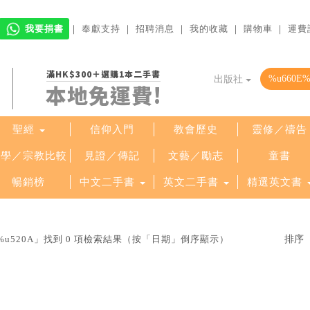
我要捐書
｜
奉獻支持
｜
招聘消息
｜
我的收藏
｜
購物車
｜
運費
滿HK$300＋選購1本二手書
出版社
本地免運費!
聖經
信仰入門
教會歷史
靈修／禱告
哲學／宗教比較
見證／傳記
文藝／勵志
童書
暢銷榜
中文二手書
英文二手書
精選英文書
68%u520A」找到 0 項檢索結果（按「日期」倒序顯示）