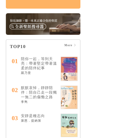
情緒，如何療癒：憂
慮、憤怒、壓力和憂
鬱的15個情緒解答
HK$122
$128
More
TOP10
陪你一起，等到天
01
亮：帶著堅定帶著溫
柔的陪伴紀事
羅乃萱
默默哀悼，靜靜陪
02
伴：陪自己走一段獨
一無二的傷慟之路
李雋
安靜是種志向
03
萊恩．提納第