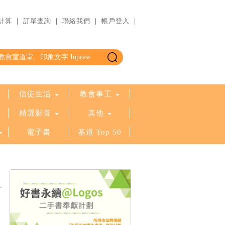
計算
｜
訂單查詢
｜
聯絡我們
｜
帳戶登入
｜
信徒生活
教會事工
精選影音
其他
電子書
基道 Top 50