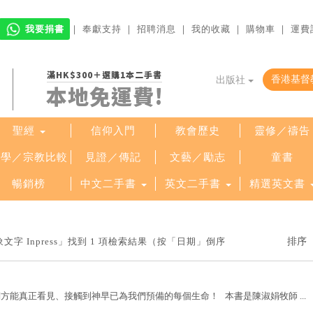
我要捐書
｜
奉獻支持
｜
招聘消息
｜
我的收藏
｜
購物車
｜
運費
滿HK$300＋選購1本二手書
出版社
本地免運費!
聖經
信仰入門
教會歷史
靈修／禱告
哲學／宗教比較
見證／傳記
文藝／勵志
童書
暢銷榜
中文二手書
英文二手書
精選英文書
 Inpress」找到 1 項檢索結果（按「日期」倒序
方能真正看見、接觸到神早已為我們預備的每個生命！ 本書是陳淑娟牧師 ...