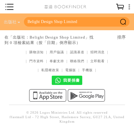
神學／教義
出版社
讀經／研經
在「出版社：Belight Design Shop Limited」找
到 0 項檢索結果（按「日期」倒序顯示）
聖經
｜
購物須知
｜
用戶協議
｜
認識基道
｜
招聘消息
｜
信仰入門
｜
門市資料
｜
奉獻支持
｜
聯絡我們
｜
立即觀看
｜
教會歷史
｜
私隱權政策
｜
電腦版
｜
手機版
｜
靈修／禱告
我要捐書
信徒生活
教會事工
分齡牧養
© 2026 Logos Ministries Ltd. All rights reserved
ffastmall Ltd - 72 High Street, Haslemere Surrey, GU27 2LA, United
社會／倫理
Kingdom
哲學／宗教比較