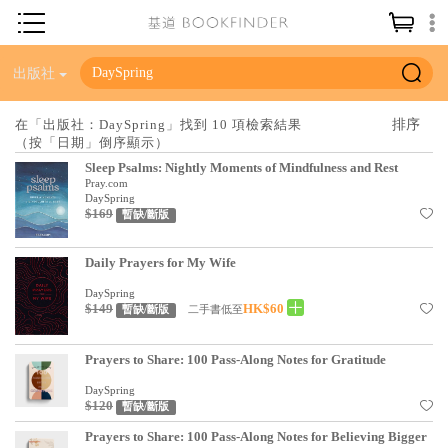
神學／教義
出版社
讀經／研經
在「出版社：DaySpring」找到 10 項檢索結果
（按「日期」倒序顯示）
聖經
Sleep Psalms: Nightly Moments of Mindfulness and Rest
信仰入門
Pray.com
DaySpring
$169
教會歷史
暫缺/斷版
靈修／禱告
Daily Prayers for My Wife
信徒生活
DaySpring
$149
HK$60
二手書低至
暫缺/斷版
教會事工
分齡牧養
Prayers to Share: 100 Pass-Along Notes for Gratitude
DaySpring
社會／倫理
$120
暫缺/斷版
哲學／宗教比較
Prayers to Share: 100 Pass-Along Notes for Believing Bigger