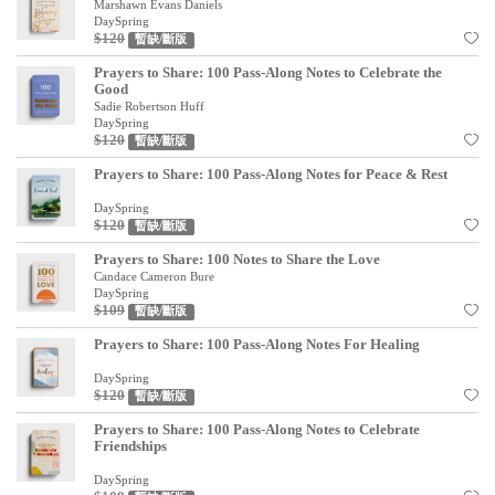
Marshawn Evans Daniels
見證／傳記
DaySpring
$120
暫缺/斷版
文藝／勵志
Prayers to Share: 100 Pass-Along Notes to Celebrate the
Good
童書
Sadie Robertson Huff
DaySpring
$120
精選影音
暫缺/斷版
Prayers to Share: 100 Pass-Along Notes for Peace & Rest
其他
DaySpring
禮品專區
$120
暫缺/斷版
Prayers to Share: 100 Notes to Share the Love
得獎作品推介
Candace Cameron Bure
DaySpring
暢銷榜
$109
暫缺/斷版
中文二手書
Prayers to Share: 100 Pass-Along Notes For Healing
英文二手書
DaySpring
$120
暫缺/斷版
精選英文書
Prayers to Share: 100 Pass-Along Notes to Celebrate
Friendships
電子書
DaySpring