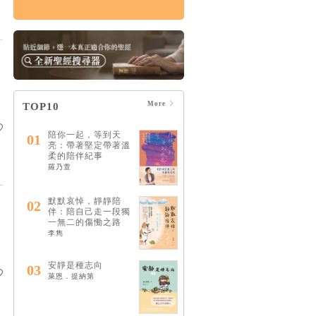
痛苦的上帝：楊腓力
的苦難神學
HK$164
$173
More
TOP10
陪你一起，等到天
01
亮：帶著堅定帶著溫
柔的陪伴紀事
羅乃萱
默默哀悼，靜靜陪
02
伴：陪自己走一段獨
一無二的傷慟之路
李雋
安靜是種志向
03
萊恩．提納第