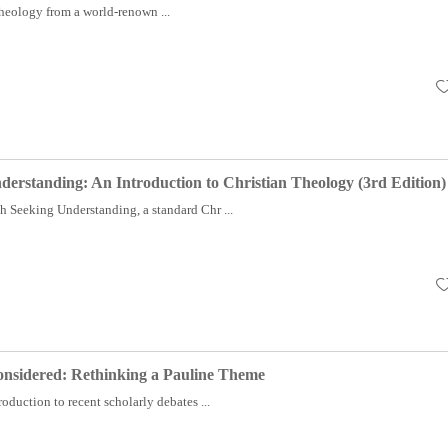
heology from a world-renown ...
derstanding: An Introduction to Christian Theology (3rd Edition)
h Seeking Understanding, a standard Chr ...
considered: Rethinking a Pauline Theme
roduction to recent scholarly debates ...