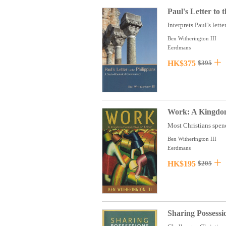
Paul's Letter to
Interprets Paul’s letter
Ben Witherington III
Eerdmans
HK$375
$395
Work: A Kingdom
Most Christians spend
Ben Witherington III
Eerdmans
HK$195
$205
Sharing Possessi