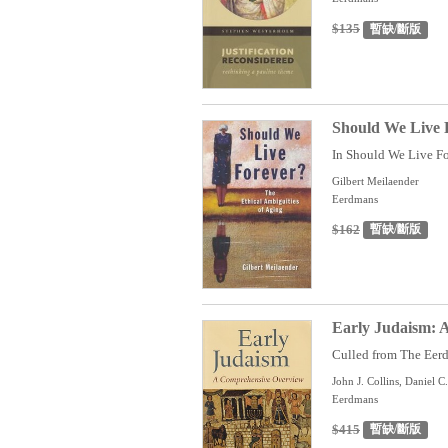
$135
暫缺/斷版
Should We Live F
In Should We Live For
Gilbert Meilaender
Eerdmans
$162
暫缺/斷版
Early Judaism: 
Culled from The Eerdm
John J. Collins, Daniel C
Eerdmans
$415
暫缺/斷版