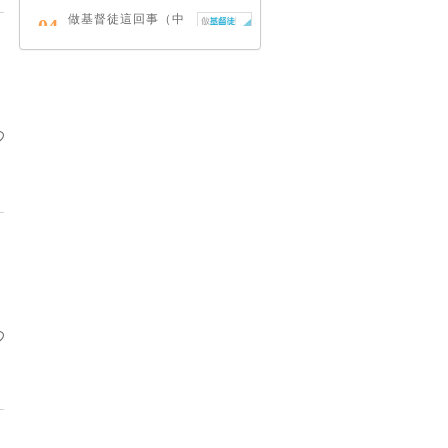
做基督徒這回事（中
04
英對照）
蔡頌輝
慢，是祂故意的
05
艾倫．法德林
耶穌效應：對讀四福
06
音與典外福音，重尋
失落的耶穌拼圖
李子健
笑忘書：一位神學院
07
老師患癌後經歷的淚
與愛
梁國強
舊約聖經神學（卷
08
下）：著作聖卷
李思敬