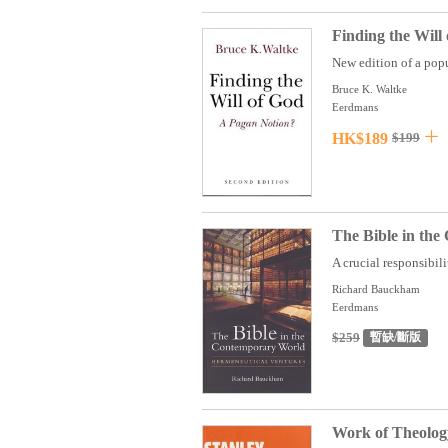
Finding the Will
New edition of a popu
Bruce K. Waltke
Eerdmans
HK$189
$199
The Bible in th
A crucial responsibilit
Richard Bauckham
Eerdmans
$259
暫缺/斷版
Work of Theolog