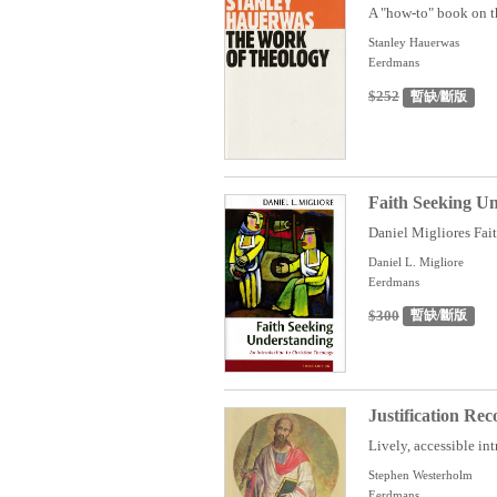
A "how-to" book on t
Stanley Hauerwas
Eerdmans
$252
暫缺/斷版
Faith Seeking Un
Daniel Migliores Fait
Daniel L. Migliore
Eerdmans
$300
暫缺/斷版
Justification Re
Lively, accessible int
Stephen Westerholm
Eerdmans