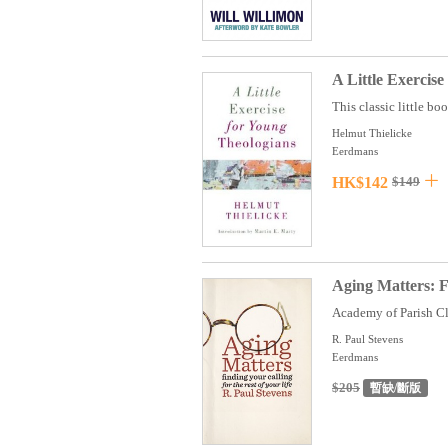
A Little Exercis
This classic little bo
Helmut Thielicke
Eerdmans
HK$142
$149
Aging Matters: F
Academy of Parish Cle
R. Paul Stevens
Eerdmans
$205
暫缺/斷版