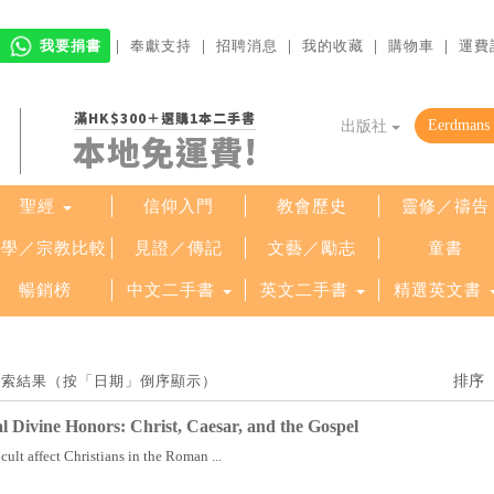
我要捐書
｜
奉獻支持
｜
招聘消息
｜
我的收藏
｜
購物車
｜
運費
滿HK$300＋選購1本二手書
出版社
本地免運費!
聖經
信仰入門
教會歷史
靈修／禱告
哲學／宗教比較
見證／傳記
文藝／勵志
童書
暢銷榜
中文二手書
英文二手書
精選英文書
 項檢索結果（按「日期」倒序顯示）
l Divine Honors: Christ, Caesar, and the Gospel
cult affect Christians in the Roman ...