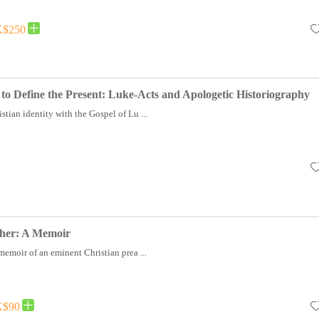
$250
 to Define the Present: Luke-Acts and Apologetic Historiography
stian identity with the Gospel of Lu ...
cher: A Memoir
 memoir of an eminent Christian prea ...
$90