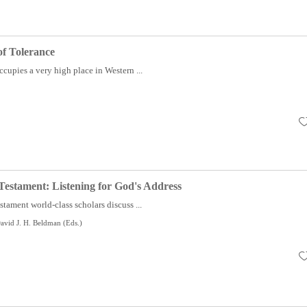
of Tolerance
ccupies a very high place in Western ...
Testament: Listening for God's Address
stament world-class scholars discuss ...
avid J. H. Beldman (Eds.)