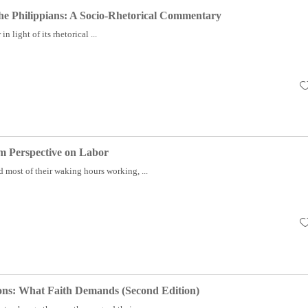
 the Philippians: A Socio-Rhetorical Commentary
 in light of its rhetorical ...
 Perspective on Labor
 most of their waking hours working, ...
ons: What Faith Demands (Second Edition)