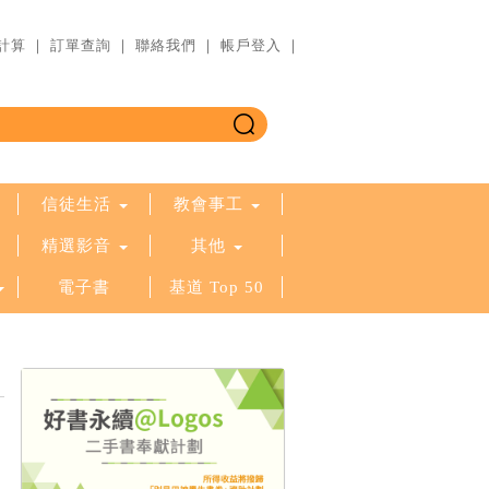
計算
｜
訂單查詢
｜
聯絡我們
｜
帳戶登入
｜
信徒生活
教會事工
精選影音
其他
電子書
基道 Top 50