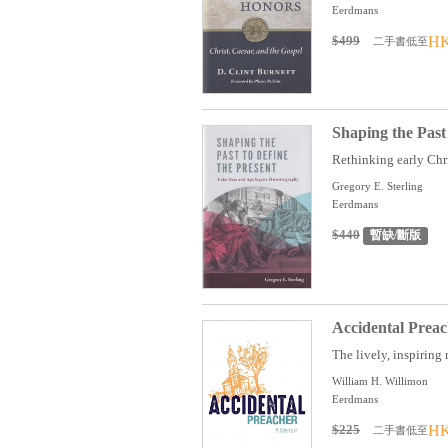
Eerdmans
$499
HK
二手書低至
Shaping the Past
Rethinking early Chri
Gregory E. Sterling
Eerdmans
$440
暫缺/斷版
Accidental Prea
The lively, inspiring
William H. Willimon
Eerdmans
$225
HK
二手書低至