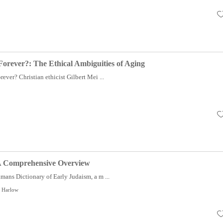
orever?: The Ethical Ambiguities of Aging
ever? Christian ethicist Gilbert Mei ...
A Comprehensive Overview
ans Dictionary of Early Judaism, a m ...
. Harlow