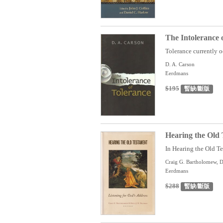
The Intolerance 
Tolerance currently o
D. A. Carson
Eerdmans
$195
暫缺/斷版
Hearing the Old 
In Hearing the Old Te
Craig G. Bartholomew, D
Eerdmans
$288
暫缺/斷版