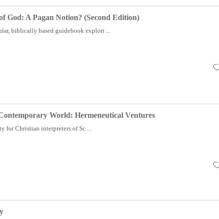
 of God: A Pagan Notion? (Second Edition)
lar, biblically based guidebook explori ...
e Contemporary World: Hermeneutical Ventures
y for Christian interpreters of Sc ...
y