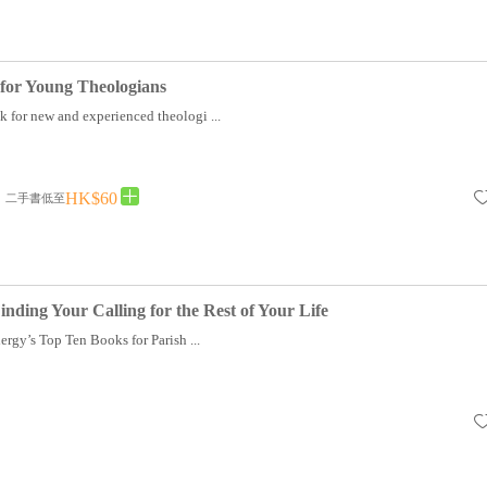
e for Young Theologians
ok for new and experienced theologi ...
HK$60
二手書低至
inding Your Calling for the Rest of Your Life
rgy’s Top Ten Books for Parish ...